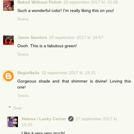
Naked Without Polish
20 september 2017 kl. 15:06
Such a wonderful color! I'm really liking this on you!
Svara
Jamie Sanders
20 september 2017 kl. 18:57
Oooh. This is a fabulous green!
Svara
BeginNails
20 september 2017 kl. 19:31
Gorgeous shade and that shimmer is divine! Loving this
one!
Svara
Svar
Helena / Lacky Corner
27 september 2017 kl.
10:20
I like it very very much!