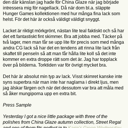
den där känslan jag hade för China Glaze när jag började
intressera mig för nagellack. Då när dom bl.a. släppte
Hunger Games kollektionen med hur många fina lack som
helst. För det här är också väldigt väldigt snyggt.
Lacket är riktigt mörkgrönt, nästan lite teal faktiskt och så har
det ett fantastiskt fint skimmer. Bra att jobba med. Täcker på
två lager, men man får se upp lite för precis som med många
andra CG lack så har det en tendens att rinna lite lack från
skaftet till penseln så att man får hålla lite koll så det inte
kommer en extra droppe rätt som det är. Jag har topplack
över på bilderna. Torktiden var för övrigt mycket bra.
Det här är absolut min typ av lack. Visst skimret kanske inte
syns superbra när man inte har naglarna i direkt ljus, men
jag älskar färgen och när det dessutom var bra att måla med
så åker mungiporna upp en extra bit.
Press Sample
Yesterday I got a nice little package with three of the
polishes from China Glaze autumn collection, Street Regal
and one of them fits perfect in to
Karin's Green Wednesday
.