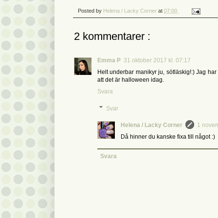
Posted by
Helena / Lacky Corner
at
07:00
2 kommentarer :
Emma P
31 oktober 2017 kl. 07:17
Helt underbar manikyr ju, sötläskig!:) Jag ha
att det är halloween idag.
Svara
Svar
Helena / Lacky Corner
1 novem
Då hinner du kanske fixa till något :)
Svara