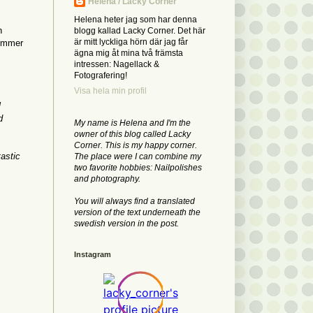
Helena / Lacky Corner
Helena heter jag som har denna
n
blogg kallad Lacky Corner. Det här
är mitt lyckliga hörn där jag får
kommer
ägna mig åt mina två främsta
intressen: Nagellack &
Fotografering!
Visa hela min profil
l
d
My name is Helena and I'm the
owner of this blog called Lacky
Corner. This is my happy corner.
tastic
The place were I can combine my
two favorite hobbies: Nailpolishes
and photography.
You will always find a translated
version of the text underneath the
swedish version in the post.
Instagram