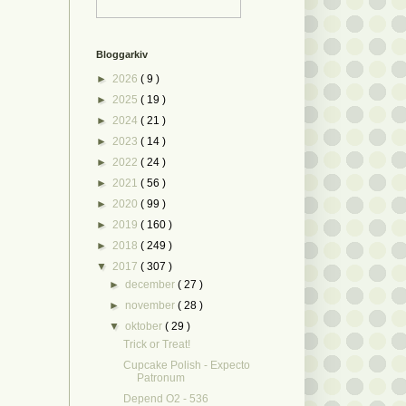
Bloggarkiv
►
2026
( 9 )
►
2025
( 19 )
►
2024
( 21 )
►
2023
( 14 )
►
2022
( 24 )
►
2021
( 56 )
►
2020
( 99 )
►
2019
( 160 )
►
2018
( 249 )
▼
2017
( 307 )
►
december
( 27 )
►
november
( 28 )
▼
oktober
( 29 )
Trick or Treat!
Cupcake Polish - Expecto
Patronum
Depend O2 - 536