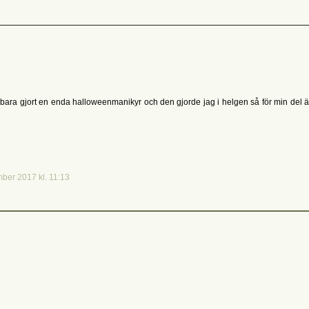
r bara gjort en enda halloweenmanikyr och den gjorde jag i helgen så för min del ä
ber 2017 kl. 11:13