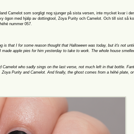
gland Camelot som sorgligt nog sjunger på sista versen, inte mycket kvar i de
ky ögon med hjälp av dottingtool, Zoya Purity och Camelot. Och till sist så 
av héhé nummer 057.
 is that I for some reason thought that Halloween was today, but it's not unti
 I made apple pies for him yesterday to take to work. The whole house smelle
d Camelot who sadly sings on the last verse, not much left in that bottle. Fan
, Zoya Purity and Camelot. And finally, the ghost comes from a héhé plate, or