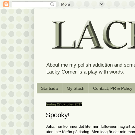
About me my polish addiction and some
Lacky Corner is a play with words.
Startsida
My Stash
Contact, PR & Policy
fredag 27 oktober 2017
Spooky!
Jaha, här kommer det lite mer Halloween naglar! Sake
utan inte förrän på tisdag. Men idag är det min ma