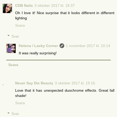
CDB Nails
3 oktober 2017 kl. 18:37
Oh I love it! Nice surprise that it looks different in different
lighting
Svara
Svar
Helena / Lacky Corner
1 november 2017 kl. 10:14
It was really surprising!
Svara
Never Say Die Beauty
3 oktober 2017 kl. 19:16
Love that it has unexpected duochrome effects. Great fall
shade!
Svara
Svar