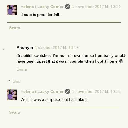
Helena / Lacky Corner
1 november 2017 kl. 10:14
It sure is great for fall.
Svara
Anonym
4 oktober 2017 kl. 18:19
Beautiful swatches! I'm not a brown fan so I probably would
have been upset that it wasn't purple when I got it home 😂
Svara
Svar
Helena / Lacky Corner
1 november 2017 kl. 10:15
Well, it was a surprise, but I still like it.
Svara