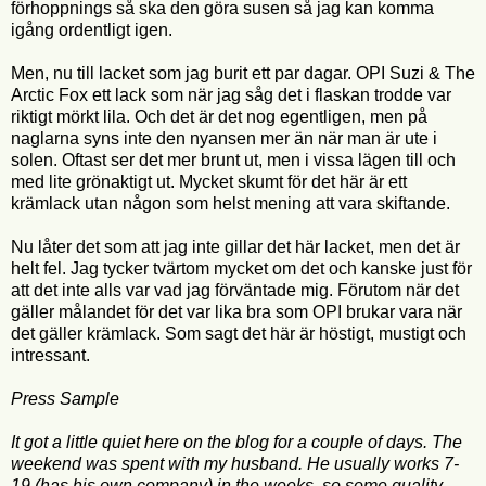
förhoppnings så ska den göra susen så jag kan komma
igång ordentligt igen.
Men, nu till lacket som jag burit ett par dagar. OPI Suzi & The
Arctic Fox ett lack som när jag såg det i flaskan trodde var
riktigt mörkt lila. Och det är det nog egentligen, men på
naglarna syns inte den nyansen mer än när man är ute i
solen. Oftast ser det mer brunt ut, men i vissa lägen till och
med lite grönaktigt ut. Mycket skumt för det här är ett
krämlack utan någon som helst mening att vara skiftande.
Nu låter det som att jag inte gillar det här lacket, men det är
helt fel. Jag tycker tvärtom mycket om det och kanske just för
att det inte alls var vad jag förväntade mig. Förutom när det
gäller målandet för det var lika bra som OPI brukar vara när
det gäller krämlack. Som sagt det här är höstigt, mustigt och
intressant.
Press Sample
It got a little quiet here on the blog for a couple of days. The
weekend was spent with my husband. He usually works 7-
19 (has his own company) in the weeks, so some quality