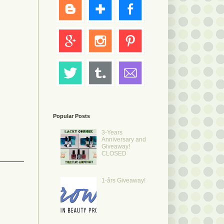
Popular Posts
3-Years
Anniversary and
Giveaway!
CLOSED
1-års Giveaway!