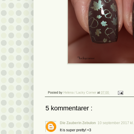
Posted by
Helena / Lacky Corner
at
07:00
5 kommentarer :
Die Zauberin Zebulon
10 september 2017 kl.
It is super pretty! <3