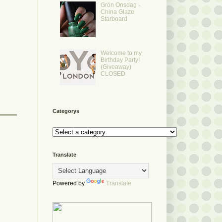
Grön Onsdag -
China Glaze
Starboard
Welcome to my
Birthday Party!
(Giveaway)
CLOSED
Categorys
Translate
Powered by
Translate