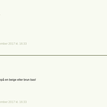
7
ember 2017 kl. 16:33
npå en beige eller brun bas!
ember 2017 kl. 16:33