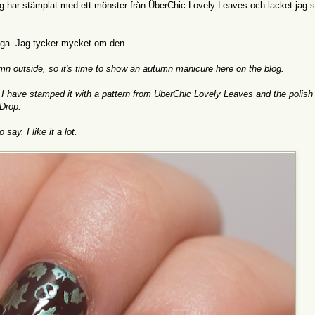
g har stämplat med ett mönster från ÜberChic Lovely Leaves och lacket jag 
säga. Jag tycker mycket om den.
umn outside, so it's time to show an autumn manicure here on the blog.
I have stamped it with a pattern from ÜberChic Lovely Leaves and the polish 
Drop.
ay. I like it a lot.