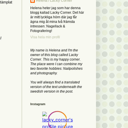
Helena / Lacky Corner
stämplat
Helena heter jag som har denna
blogg kallad Lacky Corner. Det här
är mitt lyckliga hörn där jag får
ägna mig åt mina två främsta
intressen: Nagellack &
Fotografering!
Visa hela min profil
I
My name is Helena and I'm the
owner of this blog called Lacky
Corner. This is my happy corner.
The place were I can combine my
two favorite hobbies: Nailpolishes
and photography.
You will always find a translated
version of the text underneath the
swedish version in the post.
Instagram