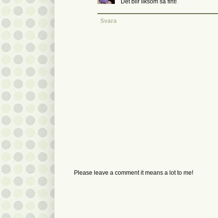
Det blir liksom så fint!
Svara
Please leave a comment it means a lot to me!