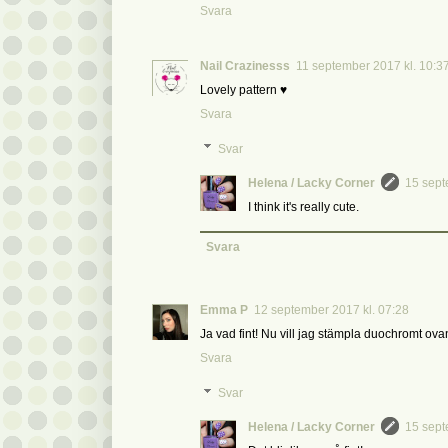
Svara
Nail Crazinesss
11 september 2017 kl. 10:3
Lovely pattern ♥
Svara
Svar
Helena / Lacky Corner
15 sept
I think it's really cute.
Svara
Emma P
12 september 2017 kl. 07:28
Ja vad fint! Nu vill jag stämpla duochromt ova
Svara
Svar
Helena / Lacky Corner
15 sept