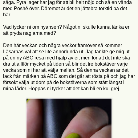
säga. Fyra lager har jag för att bli helt nöjd och så en vända
med Poshé över. Däremot är det en jättebra torktid på det
här.
Vad tycker ni om nyansen? Något ni skulle kunna tänka er
att pryda naglarna med?
Den här veckan och några veckor framöver så kommer
Läsarnas val att se lite annorlunda ut. Jag tänkte ge mig ut
på en ny ABC resa med hjälp av er, men för att det inte ska
dra ut alltför mycket på tiden så blir det tre bokstäver varje
vecka som ni har att välja mellan. Så denna veckan är det
lack från märken på ABC som det går att rösta på och jag har
försökt välja ut dom på de bokstäverna som stått längst i
mina lådor. Hoppas ni tycker att det kan bli en kul grej.