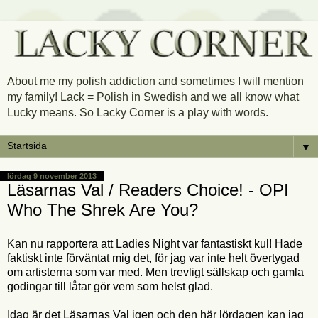
About me my polish addiction and sometimes I will mention
my family! Lack = Polish in Swedish and we all know what
Lucky means. So Lacky Corner is a play with words.
▼
lördag 9 november 2013
Läsarnas Val / Readers Choice! - OPI
Who The Shrek Are You?
Kan nu rapportera att Ladies Night var fantastiskt kul! Hade
faktiskt inte förväntat mig det, för jag var inte helt övertygad
om artisterna som var med. Men trevligt sällskap och gamla
godingar till låtar gör vem som helst glad.
Idag är det Läsarnas Val igen och den här lördagen kan jag