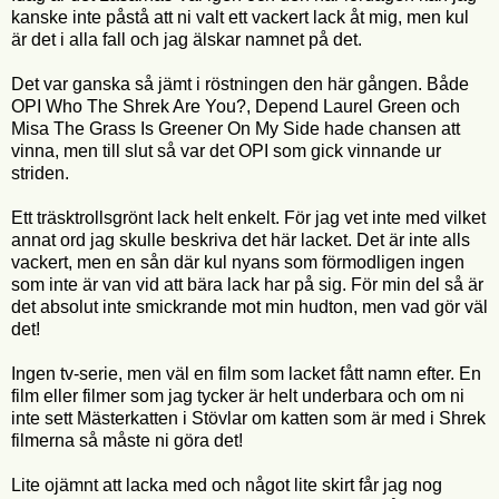
kanske inte påstå att ni valt ett vackert lack åt mig, men kul
är det i alla fall och jag älskar namnet på det.
Det var ganska så jämt i röstningen den här gången. Både
OPI Who The Shrek Are You?, Depend Laurel Green och
Misa The Grass Is Greener On My Side hade chansen att
vinna, men till slut så var det OPI som gick vinnande ur
striden.
Ett träsktrollsgrönt lack helt enkelt. För jag vet inte med vilket
annat ord jag skulle beskriva det här lacket. Det är inte alls
vackert, men en sån där kul nyans som förmodligen ingen
som inte är van vid att bära lack har på sig. För min del så är
det absolut inte smickrande mot min hudton, men vad gör väl
det!
Ingen tv-serie, men väl en film som lacket fått namn efter. En
film eller filmer som jag tycker är helt underbara och om ni
inte sett Mästerkatten i Stövlar om katten som är med i Shrek
filmerna så måste ni göra det!
Lite ojämnt att lacka med och något lite skirt får jag nog