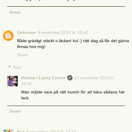
Svara
Unknown
9 november 2013 kl. 15:42
Både gräsligt otäckt o läckert kul ;) rätt dag så får det gärna
finnas hos mig!
Svara
Svar
Helena / Lacky Corner
12 november 2013 kl.
15:26
Man måste vara på rätt humör för att bära sådana här
lack.
Svara
Eva
9 november 2013 kl. 17:13