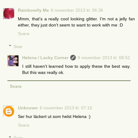
Rainbowify Me
6 november 2013 kl. 06:36
Mmm, that's a really cool looking glitter. I'm not a jelly fan
either, they just don't seem to want to work with me :D
Svara
Svar
Helena / Lacky Corner
8 november 2013 kl. 08:52
I still haven't learned how to apply these the best way.
But this was really ok.
Svara
Unknown
6 november 2013 kl. 07:15
Ser hur läckert ut som helst Helena :)
Svara
Svar