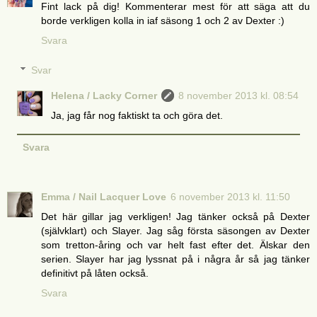
Fint lack på dig! Kommenterar mest för att säga att du
borde verkligen kolla in iaf säsong 1 och 2 av Dexter :)
Svara
Svar
Helena / Lacky Corner
8 november 2013 kl. 08:54
Ja, jag får nog faktiskt ta och göra det.
Svara
Emma / Nail Lacquer Love
6 november 2013 kl. 11:50
Det här gillar jag verkligen! Jag tänker också på Dexter
(självklart) och Slayer. Jag såg första säsongen av Dexter
som tretton-åring och var helt fast efter det. Älskar den
serien. Slayer har jag lyssnat på i några år så jag tänker
definitivt på låten också.
Svara