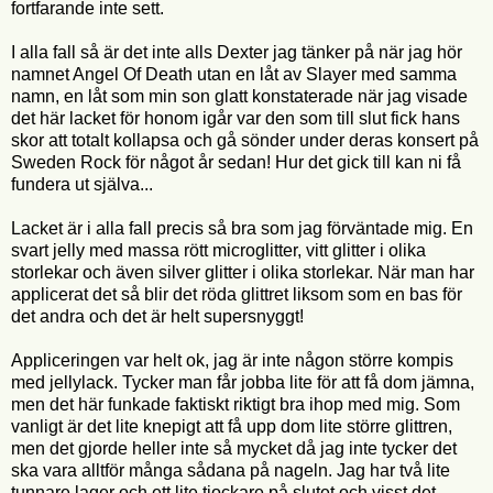
fortfarande inte sett.
I alla fall så är det inte alls Dexter jag tänker på när jag hör
namnet Angel Of Death utan en låt av Slayer med samma
namn, en låt som min son glatt konstaterade när jag visade
det här lacket för honom igår var den som till slut fick hans
skor att totalt kollapsa och gå sönder under deras konsert på
Sweden Rock för något år sedan! Hur det gick till kan ni få
fundera ut själva...
Lacket är i alla fall precis så bra som jag förväntade mig. En
svart jelly med massa rött microglitter, vitt glitter i olika
storlekar och även silver glitter i olika storlekar. När man har
applicerat det så blir det röda glittret liksom som en bas för
det andra och det är helt supersnyggt!
Appliceringen var helt ok, jag är inte någon större kompis
med jellylack. Tycker man får jobba lite för att få dom jämna,
men det här funkade faktiskt riktigt bra ihop med mig. Som
vanligt är det lite knepigt att få upp dom lite större glittren,
men det gjorde heller inte så mycket då jag inte tycker det
ska vara alltför många sådana på nageln. Jag har två lite
tunnare lager och ett lite tjockare på slutet och visst det