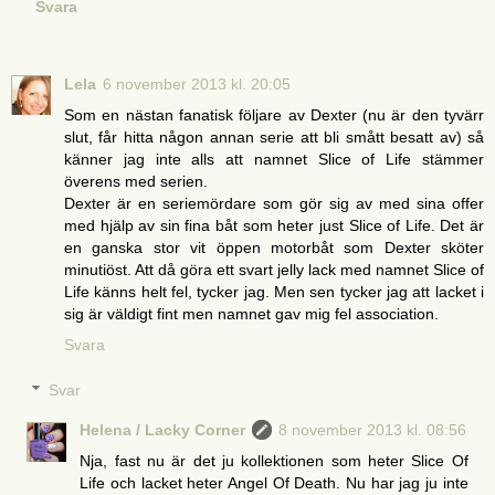
Svara
Lela
6 november 2013 kl. 20:05
Som en nästan fanatisk följare av Dexter (nu är den tyvärr
slut, får hitta någon annan serie att bli smått besatt av) så
känner jag inte alls att namnet Slice of Life stämmer
överens med serien.
Dexter är en seriemördare som gör sig av med sina offer
med hjälp av sin fina båt som heter just Slice of Life. Det är
en ganska stor vit öppen motorbåt som Dexter sköter
minutiöst. Att då göra ett svart jelly lack med namnet Slice of
Life känns helt fel, tycker jag. Men sen tycker jag att lacket i
sig är väldigt fint men namnet gav mig fel association.
Svara
Svar
Helena / Lacky Corner
8 november 2013 kl. 08:56
Nja, fast nu är det ju kollektionen som heter Slice Of
Life och lacket heter Angel Of Death. Nu har jag ju inte