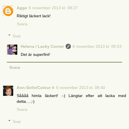
Agge
6 november 2013 kl. 08:27
Riktigt läckert lack!
Svara
Svar
Helena / Lacky Corner
8 november 2013 kl. 08:53
Det är superfint!
Svara
Ann-Sofie/Colour it
6 november 2013 kl. 08:40
Såååå himla läckert! :-) Längtar efter att lacka med
detta....;-)
Svara
Svar