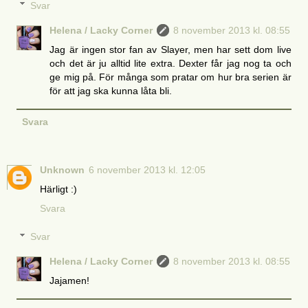
Svar
Helena / Lacky Corner
8 november 2013 kl. 08:55
Jag är ingen stor fan av Slayer, men har sett dom live
och det är ju alltid lite extra. Dexter får jag nog ta och
ge mig på. För många som pratar om hur bra serien är
för att jag ska kunna låta bli.
Svara
Unknown
6 november 2013 kl. 12:05
Härligt :)
Svara
Svar
Helena / Lacky Corner
8 november 2013 kl. 08:55
Jajamen!