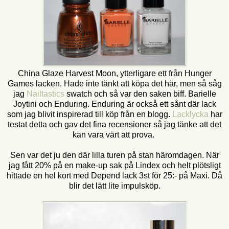
China Glaze Harvest Moon, ytterligare ett från Hunger
Games lacken. Hade inte tänkt att köpa det här, men så såg
jag
Nailtastics
swatch och så var den saken biff. Barielle
Joytini och Enduring. Enduring är också ett sånt där lack
som jag blivit inspirerad till köp från en blogg.
Lacklycka
har
testat detta och gav det fina recensioner så jag tänke att det
kan vara värt att prova.
Sen var det ju den där lilla turen på stan häromdagen. När
jag fått 20% på en make-up sak på Lindex och helt plötsligt
hittade en hel kort med Depend lack 3st för 25:- på Maxi. Då
blir det lätt lite impulsköp.