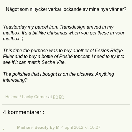
Något som ni tycker verkar lockande av mina nya vänner?
Yeasterday my parcel from Transdesign arrived in my
mailbox. It's a bit like christmas when you get these in your
mailbox :)
This time the purpose was to buy another of Essies Ridge
Filler and to buy a bottle of Poshé topcoat. I need to try it to
see if it can match Seche Vite.
The polishes that I bought is on the pictures. Anything
interesting?
Helena / Lacky Corner
at
09:00
4 kommentarer :
Michan- Beauty by M
4 april 2012 kl. 10:27