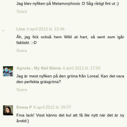
Jag blev nyfiken på Metamorphosis :D Såg riktigt fint ut :)
Svara
Lina
4 april 2012 kl. 12:46
Åh, jag fick också hem Wild at hart, så sent som igår
faktiskt. :-D
Svara
Agneta - My Nail Mania
4 april 2012 kl. 17:03
Jag är mest nyfiken på den gröna från Loreal. Kan det vara
den perfekta gräsgröna?
Svara
Emma P
6 april 2012 kl. 09:37
Fina lack! Visst känns det kul att få lite nytt när det är ny
årstid:)