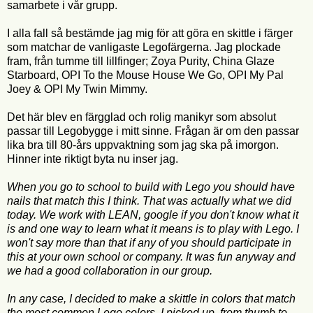
samarbete i vår grupp.
I alla fall så bestämde jag mig för att göra en skittle i färger
som matchar de vanligaste Legofärgerna. Jag plockade
fram, från tumme till lillfinger; Zoya Purity, China Glaze
Starboard, OPI To the Mouse House We Go, OPI My Pal
Joey & OPI My Twin Mimmy.
Det här blev en färgglad och rolig manikyr som absolut
passar till Legobygge i mitt sinne. Frågan är om den passar
lika bra till 80-års uppvaktning som jag ska på imorgon.
Hinner inte riktigt byta nu inser jag.
When you go to school to build with Lego you should have
nails that match this I think. That was actually what we did
today. We work with LEAN, google if you don't know what it
is and one way to learn what it means is to play with Lego. I
won't say more than that if any of you should participate in
this at your own school or company. It was fun anyway and
we had a good collaboration in our group.
In any case, I decided to make a skittle in colors that match
the most common Lego colors. I picked up, from thumb to