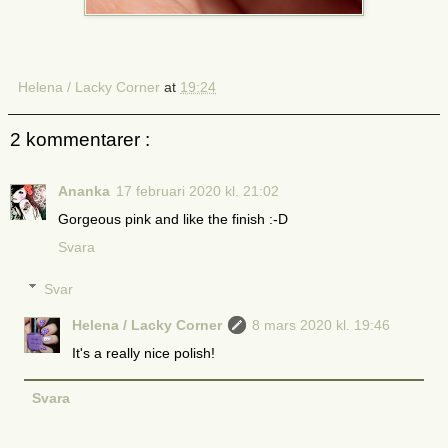
Helena / Lacky Corner
at
19:24
2 kommentarer :
Ananka
17 februari 2020 kl. 21:02
Gorgeous pink and like the finish :-D
Svara
Svar
Helena / Lacky Corner
8 mars 2020 kl. 19:46
It's a really nice polish!
Svara