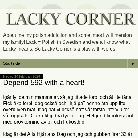
About me my polish addiction and sometimes I will mention
my family! Lack = Polish in Swedish and we all know what
Lucky means. So Lacky Corner is a play with words.
▼
fredag 14 februari 2020
Depend 592 with a heart!
Igår fyllde min mamma år, så jag tittade förbi och åt lite tårta.
Fick åka förbi idag också och "hjälpa" henne äta upp lite
överbliven mat. Idag har vi också haft vår första intervju för
vår uppsats. Gick riktigt bra tycker jag. Helgen blir intressant,
med provkörning av bil och frukostbio.
Idag är det Alla Hjärtans Dag och jag och gubben firar 33 år