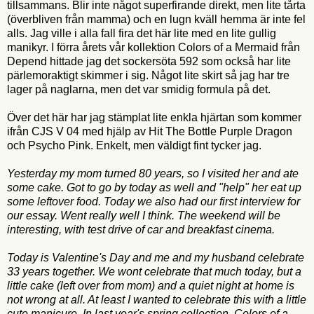
tillsammans. Blir inte något superfirande direkt, men lite tårta
(överbliven från mamma) och en lugn kväll hemma är inte fel
alls. Jag ville i alla fall fira det här lite med en lite gullig
manikyr. I förra årets vår kollektion Colors of a Mermaid från
Depend hittade jag det sockersöta 592 som också har lite
pärlemoraktigt skimmer i sig. Något lite skirt så jag har tre
lager på naglarna, men det var smidig formula på det.
Över det här har jag stämplat lite enkla hjärtan som kommer
ifrån CJS V 04 med hjälp av Hit The Bottle Purple Dragon
och Psycho Pink. Enkelt, men väldigt fint tycker jag.
Yesterday my mom turned 80 years, so I visited her and ate
some cake. Got to go by today as well and "help" her eat up
some leftover food. Today we also had our first interview for
our essay. Went really well I think. The weekend will be
interesting, with test drive of car and breakfast cinema.
Today is Valentine's Day and me and my husband celebrate
33 years together. We wont celebrate that much today, but a
little cake (left over from mom) and a quiet night at home is
not wrong at all. At least I wanted to celebrate this with a little
cute manicure. In last year's spring collection Colors of a