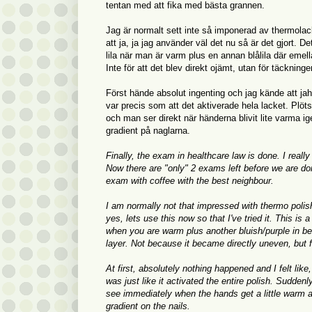
tentan med att fika med bästa grannen.
Jag är normalt sett inte så imponerad av thermolack
att ja, ja jag använder väl det nu så är det gjort. D
lila när man är varm plus en annan blålila där emella
Inte för att det blev direkt ojämt, utan för täckninge
Först hände absolut ingenting och jag kände att jah
var precis som att det aktiverade hela lacket. Plötsli
och man ser direkt när händerna blivit lite varma igen
gradient på naglarna.
Finally, the exam in healthcare law is done. I reall
Now there are "only" 2 exams left before we are don
exam with coffee with the best neighbour.
I am normally not that impressed with thermo polish
yes, lets use this now so that I've tried it. This i
when you are warm plus another bluish/purple in betwe
layer. Not because it became directly uneven, but 
At first, absolutely nothing happened and I felt li
was just like it activated the entire polish. Suddenl
see immediately when the hands get a little warm agai
gradient on the nails.