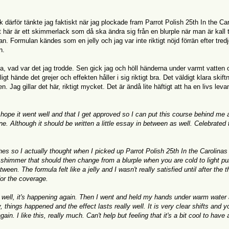
 därför tänkte jag faktiskt när jag plockade fram Parrot Polish 25th In the Ca
et här är ett skimmerlack som då ska ändra sig från en blurple när man är kall til
n. Formulan kändes som en jelly och jag var inte riktigt nöjd förrän efter tredj
n.
a, vad var det jag trodde. Sen gick jag och höll händerna under varmt vatten 
gt hände det grejer och effekten håller i sig riktigt bra. Det väldigt klara skift
. Jag gillar det här, riktigt mycket. Det är ändå lite häftigt att ha en livs lev
y hope it went well and that I get approved so I can put this course behind me 
e. Although it should be written a little essay in between as well. Celebrated 
es so I actually thought when I picked up Parrot Polish 25th In the Carolinas 
s a shimmer that should then change from a blurple when you are cold to light pu
en. The formula felt like a jelly and I wasn't really satisfied until after the t
for the coverage.
ke, well, it's happening again. Then I went and held my hands under warm water 
y, things happened and the effect lasts really well. It is very clear shifts and 
n. I like this, really much. Can't help but feeling that it's a bit cool to have a