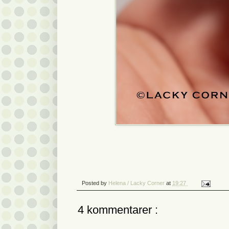
Posted by
Helena / Lacky Corner
at
19:27
4 kommentarer :