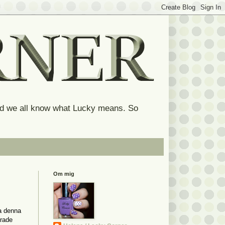
and we all know what Lucky means. So
Om mig
ga denna
irade