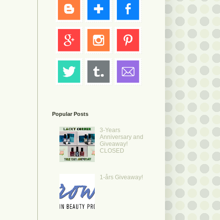
Popular Posts
3-Years
Anniversary and
Giveaway!
CLOSED
1-års Giveaway!