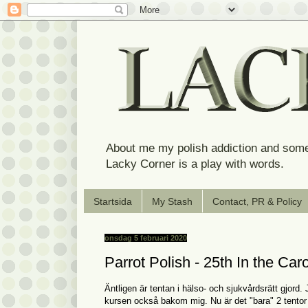
About me my polish addiction and some
Lacky Corner is a play with words.
Startsida
My Stash
Contact, PR & Policy
onsdag 5 februari 2020
Parrot Polish - 25th In the Car
Äntligen är tentan i hälso- och sjukvårdsrätt gjord
kursen också bakom mig. Nu är det "bara" 2 tentor k