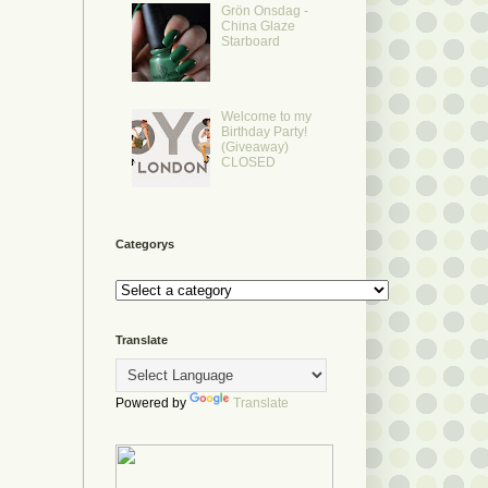
Grön Onsdag -
China Glaze
Starboard
Welcome to my
Birthday Party!
(Giveaway)
CLOSED
Categorys
Translate
Powered by
Translate