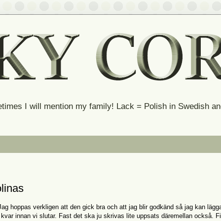
times I will mention my family! Lack = Polish in Swedish 
olinas
. Jag hoppas verkligen att den gick bra och att jag blir godkänd så jag kan läg
var innan vi slutar. Fast det ska ju skrivas lite uppsats däremellan också. F