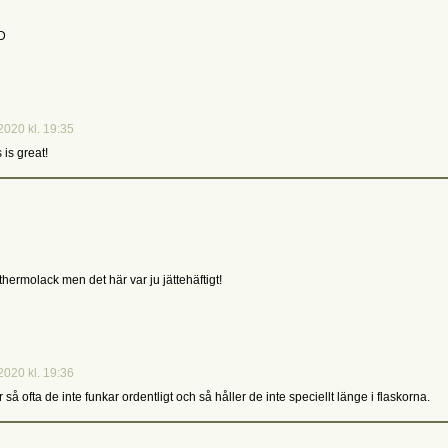
-D
2020 kl. 19:35
 is great!
thermolack men det här var ju jättehäftigt!
2020 kl. 19:36
 är så ofta de inte funkar ordentligt och så håller de inte speciellt länge i flaskorna.