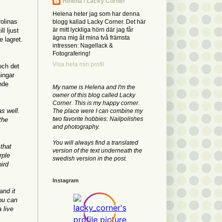
Helena / Lacky Corner
Helena heter jag som har denna
rolinas
blogg kallad Lacky Corner. Det här
är mitt lyckliga hörn där jag får
l ljust
ägna mig åt mina två främsta
e lagret.
intressen: Nagellack &
Fotografering!
Visa hela min profil
och det
ningar
ande
My name is Helena and I'm the
owner of this blog called Lacky
Corner. This is my happy corner.
as well.
The place were I can combine my
two favorite hobbies: Nailpolishes
the
and photography.
You will always find a translated
that
version of the text underneath the
rple
swedish version in the post.
hird
Instagram
and it
you can
 live