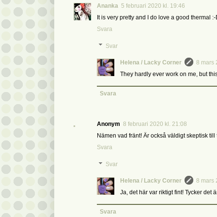
Ananka
5 februari 2020 kl. 19:46
It is very pretty and I do love a good thermal :
Svara
Svar
Helena / Lacky Corner
8 mars 
They hardly ever work on me, but this
Svara
Anonym
8 februari 2020 kl. 21:08
Nämen vad fränt! Är också väldigt skeptisk till 
Svara
Svar
Helena / Lacky Corner
8 mars 
Ja, det här var riktigt fint! Tycker det
Svara