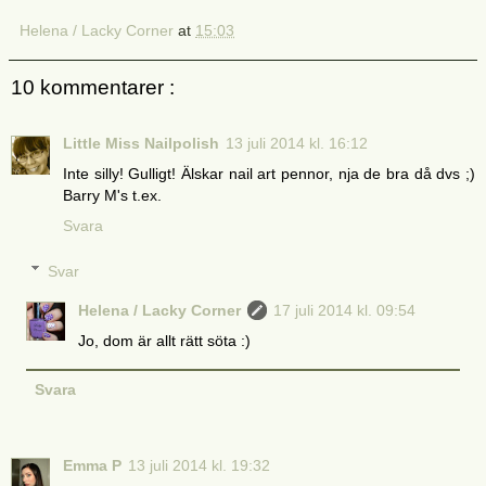
Helena / Lacky Corner
at
15:03
10 kommentarer :
Little Miss Nailpolish
13 juli 2014 kl. 16:12
Inte silly! Gulligt! Älskar nail art pennor, nja de bra då dvs ;)
Barry M's t.ex.
Svara
Svar
Helena / Lacky Corner
17 juli 2014 kl. 09:54
Jo, dom är allt rätt söta :)
Svara
Emma P
13 juli 2014 kl. 19:32