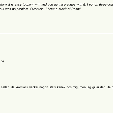
 think it
is
easy
to paint
with
and you get
nice
edges
with it.
I put
on three
coa
o
it was no problem
.
Over
this, I have
a stock of
Poshé
.
 :-)
är sällan lila krämlack väcker någon stark kärlek hos mig, men jag gillar den lit