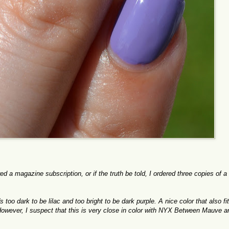
red a
magazine subscription
, or if
the truth be told
, I ordered
three
copies of
a
's
too dark to
be
lilac
and
too bright
to
be dark
purple.
A
nice color
that also
fi
owever, I suspect
that
this
is very close
in color
with NYX
Between
Mauve
a