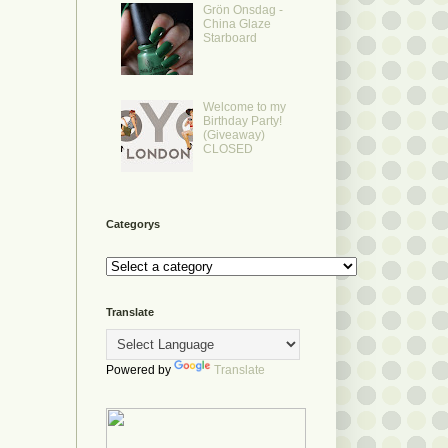
Grön Onsdag -
China Glaze
Starboard
Welcome to my
Birthday Party!
(Giveaway)
CLOSED
Categorys
Translate
Powered by
Translate