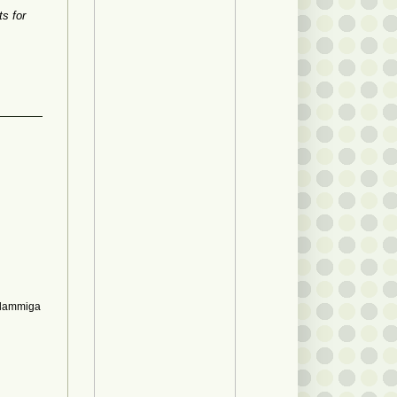
ts for
e dammiga