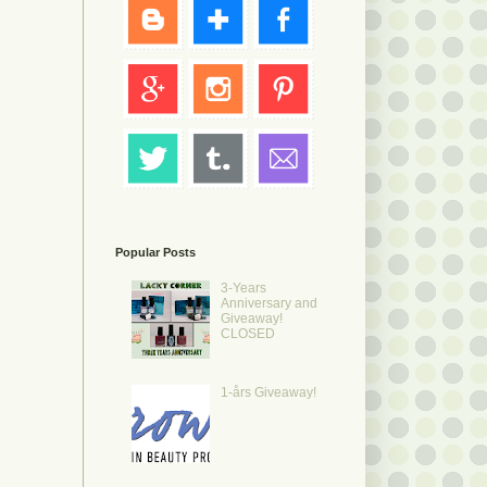
Popular Posts
3-Years
Anniversary and
Giveaway!
CLOSED
1-års Giveaway!