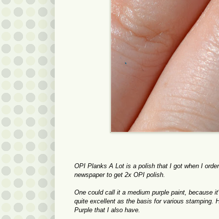
OPI
Planks
A Lot
is a polish that
I got when
I orde
newspaper
to get
2x
OPI
polish.
One could
call it a
medium purple
paint
, because it
quite
excellent
as the basis
for various
stamping
.
H
Purple
that I also have
.