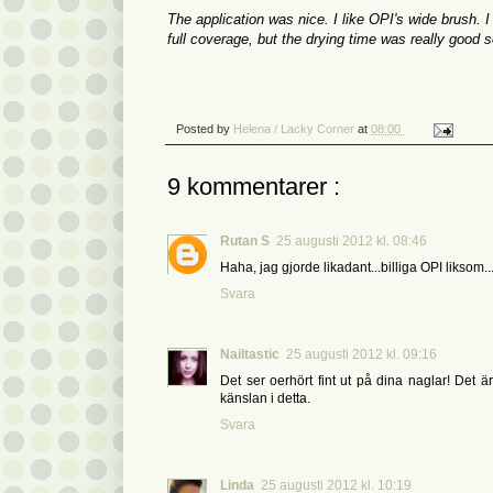
The application
was nice.
I like
OPI
's wide
brush.
I
full
coverage, but
the drying time
was really good
s
Posted by
Helena / Lacky Corner
at
08:00
9 kommentarer :
Rutan S
25 augusti 2012 kl. 08:46
Haha, jag gjorde likadant...billiga OPI liksom...
Svara
Nailtastic
25 augusti 2012 kl. 09:16
Det ser oerhört fint ut på dina naglar! Det 
känslan i detta.
Svara
Linda
25 augusti 2012 kl. 10:19