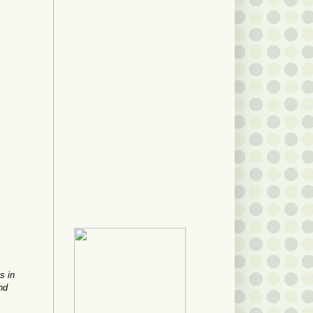
ts
in
nd