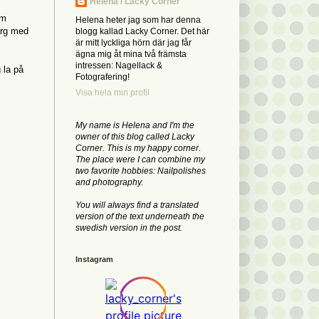
Helena / Lacky Corner
om
Helena heter jag som har denna
ärg med
blogg kallad Lacky Corner. Det här
är mitt lyckliga hörn där jag får
ägna mig åt mina två främsta
intressen: Nagellack &
 la på
Fotografering!
Visa hela min profil
My name is Helena and I'm the
owner of this blog called Lacky
Corner. This is my happy corner.
The place were I can combine my
two favorite hobbies: Nailpolishes
and photography.
You will always find a translated
version of the text underneath the
swedish version in the post.
Instagram