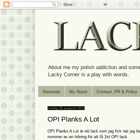
About me my polish addiction and some
Lacky Corner is a play with words.
Startsida
My Stash
Contact, PR & Policy
lördag 25 augusti 2012
OPI Planks A Lot
OPI Planks A Lot är ett lack som jag fick när jag b
nummer av en tidning för att få 2st OPI lack.