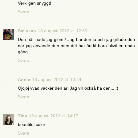
Verkligen snyggt!
Svara
Sminkan
18 augusti 2012 kl. 12:30
Den här hade jag glömt! Jag har den ju och jag gillade den
när jag använde den men det har ändå bara blivit en enda
gång...
Svara
Annie
18 augusti 2012 kl. 13:44
Ojojoj vvad vacker den är! Jag vill också ha den... :)
Svara
Tina
18 augusti 2012 kl. 14:17
beautiful color
Svara