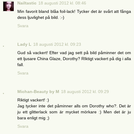
Nailtastic
18 augusti 2012 kl. 08:46
Min favorit bland blåa foil-lack! Tycker det är svårt att fånga
dess ljuvlighet på bild. :-)
Svara
Lady L
18 augusti 2012 kl. 09:23
Gud så vackert! Efter vad jag sett på bild påminner det om
ett ljusare China Glaze, Dorothy? RIktigt vackert på dig i alla
fall.
Svara
Michan-Beauty by M
18 augusti 2012 kl. 09:29
Riktigt vackert! :)
Jag tycker inte det påminner alls om Dorothy who?. Det är
ju ett glitterlack som är mycket mörkare :) Men det är ju
bara enligt mig ;)
Svara