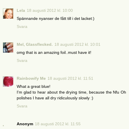
Lela
18 augusti 2012 kl. 10:00
Spännande nyanser de fått till i det lacket:)
Svara
Mel, Glassflecked.
18 augusti 2012 kl. 10:01
omg that is an amazing foil..must have it!
Svara
Rainbowify Me
18 augusti 2012 kl. 11:51
What a great blue!
I'm glad to hear about the drying time, because the Nfu Oh
polishes I have all dry ridiculously slowly :)
Svara
Anonym
18 augusti 2012 kl. 11:55