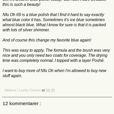
this is such a beauty!
Nfu
Oh
69 is
a blue
polish
that I
find it hard
to say exactly
what
blue color
it
has
.
Sometimes it's
ice blue
sometimes
almost black
blue.
What I know
for sure is that
it is packed
with lots of
silver
shimmer.
And of course this change my favorite blue again!
This was
easy to apply.
The formula
and
the brush
was very
nice
and you only need
two coats
for coverage.
The drying
time
was completely
normal
.
I
topped
with a layer
Poshé
.
I want to buy more of Nfu Oh when I'm allowed to buy new
stuff again.
Helena / Lacky Corner
at
08:30
12 kommentarer :