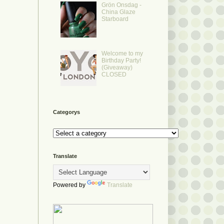
Grön Onsdag -
China Glaze
Starboard
Welcome to my
Birthday Party!
(Giveaway)
CLOSED
Categorys
Translate
Powered by
Translate