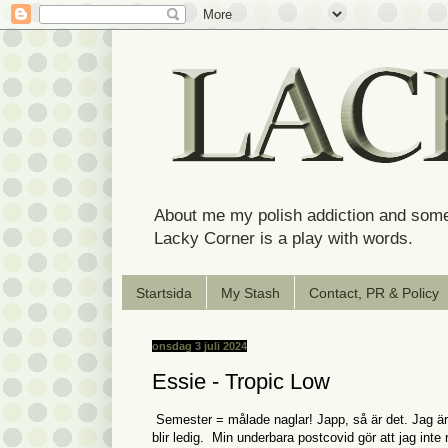
About me my polish addiction and some
Lacky Corner is a play with words.
Startsida
My Stash
Contact, PR & Policy
onsdag 3 juli 2024
Essie - Tropic Low
Semester = målade naglar! Japp, så är det. Jag ä
blir ledig. Min underbara postcovid gör att jag inte