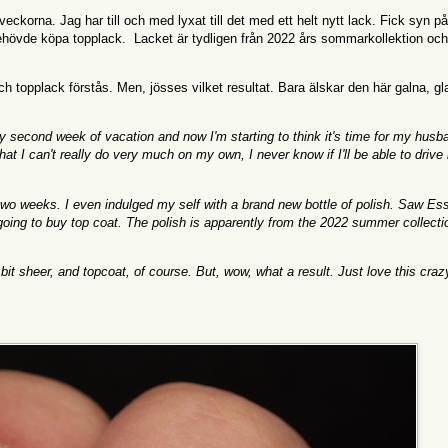
 veckorna. Jag har till och med lyxat till det med ett helt nytt lack. Fick syn p
å behövde köpa topplack. Lacket är tydligen från 2022 års sommarkollektion och 
t, och topplack förstås. Men, jösses vilket resultat. Bara älskar den här galna, g
 my second week of vacation and now I'm starting to think it's time for my husb
at I can't really do very much on my own, I never know if I'll be able to driv
two weeks. I even indulged my self with a brand new bottle of polish. Saw Es
oing to buy top coat. The polish is apparently from the 2022 summer collecti
 bit sheer, and topcoat, of course. But, wow, what a result. Just love this cra