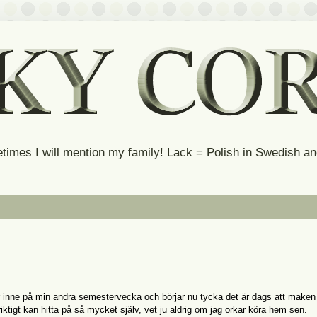
times I will mention my family! Lack = Polish in Swedish 
r inne på min andra semestervecka och börjar nu tycka det är dags att make
 riktigt kan hitta på så mycket själv, vet ju aldrig om jag orkar köra hem sen.