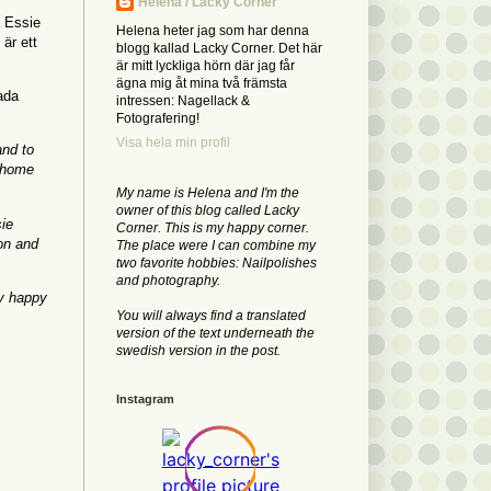
Helena / Lacky Corner
å Essie
Helena heter jag som har denna
är ett
blogg kallad Lacky Corner. Det här
är mitt lyckliga hörn där jag får
ägna mig åt mina två främsta
lada
intressen: Nagellack &
Fotografering!
Visa hela min profil
and to
e home
My name is Helena and I'm the
owner of this blog called Lacky
sie
Corner. This is my happy corner.
on and
The place were I can combine my
two favorite hobbies: Nailpolishes
and photography.
zy happy
You will always find a translated
version of the text underneath the
swedish version in the post.
Instagram