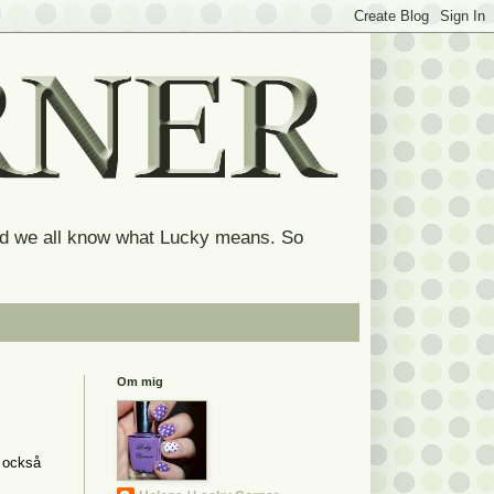
and we all know what Lucky means. So
Om mig
n också