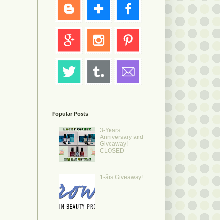
Popular Posts
3-Years
Anniversary and
Giveaway!
CLOSED
1-års Giveaway!