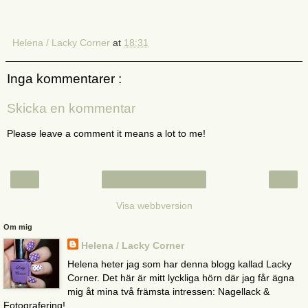
Helena / Lacky Corner
at
18:31
Inga kommentarer :
Skicka en kommentar
Please leave a comment it means a lot to me!
‹
›
Startsida
Visa webbversion
Om mig
Helena / Lacky Corner
Helena heter jag som har denna blogg kallad Lacky
Corner. Det här är mitt lyckliga hörn där jag får ägna
mig åt mina två främsta intressen: Nagellack &
Fotografering!