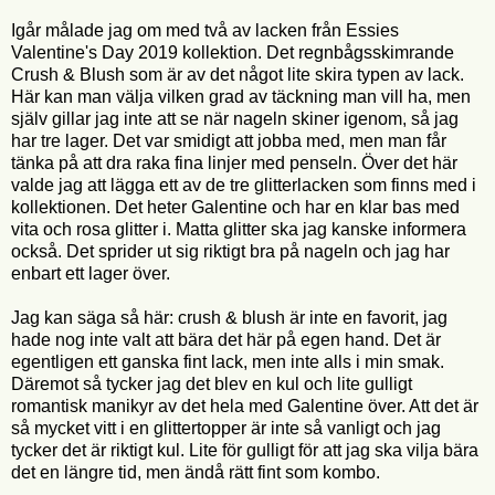
Igår målade jag om med två av lacken från Essies
Valentine's Day 2019 kollektion. Det regnbågsskimrande
Crush & Blush som är av det något lite skira typen av lack.
Här kan man välja vilken grad av täckning man vill ha, men
själv gillar jag inte att se när nageln skiner igenom, så jag
har tre lager. Det var smidigt att jobba med, men man får
tänka på att dra raka fina linjer med penseln. Över det här
valde jag att lägga ett av de tre glitterlacken som finns med i
kollektionen. Det heter Galentine och har en klar bas med
vita och rosa glitter i. Matta glitter ska jag kanske informera
också. Det sprider ut sig riktigt bra på nageln och jag har
enbart ett lager över.
Jag kan säga så här: crush & blush är inte en favorit, jag
hade nog inte valt att bära det här på egen hand. Det är
egentligen ett ganska fint lack, men inte alls i min smak.
Däremot så tycker jag det blev en kul och lite gulligt
romantisk manikyr av det hela med Galentine över. Att det är
så mycket vitt i en glittertopper är inte så vanligt och jag
tycker det är riktigt kul. Lite för gulligt för att jag ska vilja bära
det en längre tid, men ändå rätt fint som kombo.