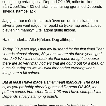
som ni nog redan gissat Depend O2 495, mönstret kommer
från ÜberChic 4-03 och stämplat har jag gjort med Depends
silvriga stämpellack.
Jag gillar hur mönstret är och även om det inte skadat om
silverfärgen varit något mer opakt så tycker jag ändå att det
blev en fin manikyr, Lite lagom gullig liksom.
Ha en underbar Alla Hjärtans Dag allihopa!
Today, 30 years ago, I met my husband for the first time! That
sounds almost absurd, 30 years, where did those years go I
wonder? We will not celebrate that much tonight, because
there are so very many others that are going out for a meal or
a movie today so we will wait for another evening when
things are a bit calmer.
But at least I have made a small heart manicure. The base
is, as you probably already guessed Depend O2 495, the
pattern comes from Uber Chic 4-03 and I have stamped with
Depends silvery stamping polish.
I like how the pattern looks, and even if it hadn't hurt if the