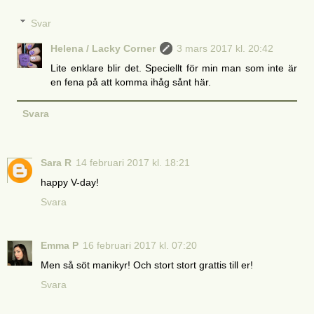
Svar
Helena / Lacky Corner
3 mars 2017 kl. 20:42
Lite enklare blir det. Speciellt för min man som inte är
en fena på att komma ihåg sånt här.
Svara
Sara R
14 februari 2017 kl. 18:21
happy V-day!
Svara
Emma P
16 februari 2017 kl. 07:20
Men så söt manikyr! Och stort stort grattis till er!
Svara