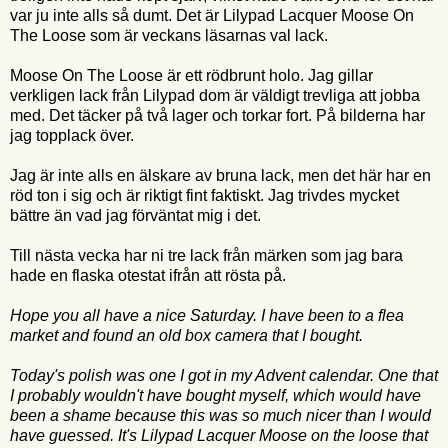
var ju inte alls så dumt. Det är Lilypad Lacquer Moose On
The Loose som är veckans läsarnas val lack.
Moose On The Loose är ett rödbrunt holo. Jag gillar
verkligen lack från Lilypad dom är väldigt trevliga att jobba
med. Det täcker på två lager och torkar fort. På bilderna har
jag topplack över.
Jag är inte alls en älskare av bruna lack, men det här har en
röd ton i sig och är riktigt fint faktiskt. Jag trivdes mycket
bättre än vad jag förväntat mig i det.
Till nästa vecka har ni tre lack från märken som jag bara
hade en flaska otestat ifrån att rösta på.
Hope you all have a nice Saturday. I have been to a flea
market and found an old box camera that I bought.
Today's polish was one I got in my Advent calendar. One that
I probably wouldn't have bought myself, which would have
been a shame because this was so much nicer than I would
have guessed. It's Lilypad Lacquer Moose on the loose that