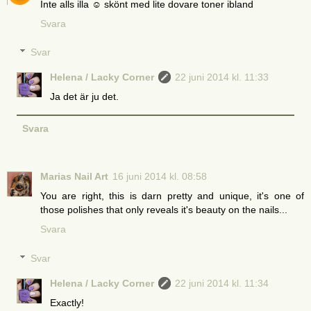
Inte alls illa ☺ skönt med lite dovare toner ibland
Svara
Svar
Helena / Lacky Corner
22 juni 2014 kl. 11:33
Ja det är ju det.
Svara
Marias Nail Art
16 juni 2014 kl. 08:58
You are right, this is darn pretty and unique, it's one of
those polishes that only reveals it's beauty on the nails...
Svara
Svar
Helena / Lacky Corner
22 juni 2014 kl. 11:34
Exactly!