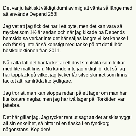
Det var ju faktiskt väldigt dumt av mig att vänta så länge med
att använda Depend 258!
Jag vet att jag fick det här i ett byte, men det kan vara så
mycket som 1½ år sedan och när jag kikade på Depends
hemsida så verkar inte det här säljas längre vilket kanske i
och för sig inte är så konstigt med tanke på att det tillhör
höstkollektionen från 2011.
Nå i alla fall det här lacket är ett dovt smutslila som torkar
med lite matt finish. Nu kände inte jag riktigt för det så jag
har topplack på vilket jag tycker får silverskimret som finns i
lacket att framträda lite tydligare.
Jag tror att man kan stoppa redan på ett lager om man har
lite kortare naglar, men jag har två lager på. Torktiden var
jättebra.
Det här gillar jag. Jag tycker rent ut sagt att det är skitsnyggt i
all sin enkelhet, så hittar ni en flaska i en fyndkorg
någonstans. Köp den!