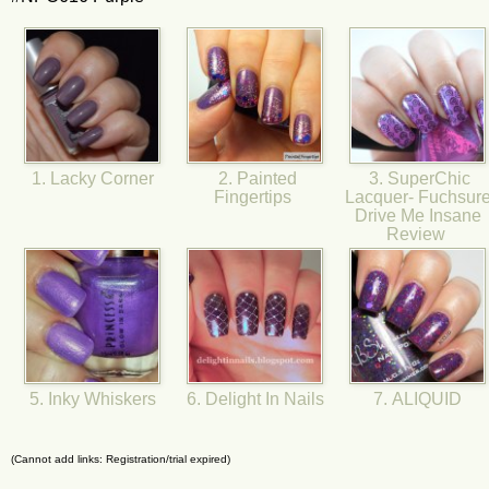
1. Lacky Corner
2. Painted
3. SuperChic
Fingertips
Lacquer- Fuchsur
Drive Me Insane
Review
5. Inky Whiskers
6. Delight In Nails
7. ALIQUID
(Cannot add links: Registration/trial expired)