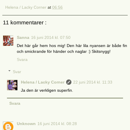
Helena / Lacky Corner
at
06:56
11 kommentarer :
Sanna
16 juni 2014 kl. 07:50
Det här går hem hos mig! Den här lila nyansen är både fin
och smickrande för händer och naglar :) Skitsnygg!
Svara
Svar
Helena / Lacky Corner
22 juni 2014 kl. 11:33
Ja den är verkligen superfin.
Svara
Unknown
16 juni 2014 kl. 08:28