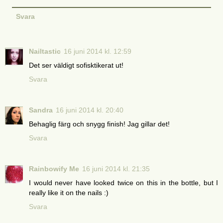
Svara
Nailtastic
16 juni 2014 kl. 12:59
Det ser väldigt sofisktikerat ut!
Svara
Sandra
16 juni 2014 kl. 20:40
Behaglig färg och snygg finish! Jag gillar det!
Svara
Rainbowify Me
16 juni 2014 kl. 21:35
I would never have looked twice on this in the bottle, but I
really like it on the nails :)
Svara