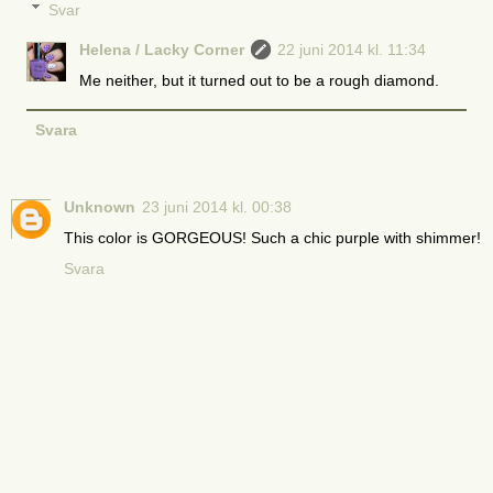
Svar
Helena / Lacky Corner
22 juni 2014 kl. 11:34
Me neither, but it turned out to be a rough diamond.
Svara
Unknown
23 juni 2014 kl. 00:38
This color is GORGEOUS! Such a chic purple with shimmer!
Svara