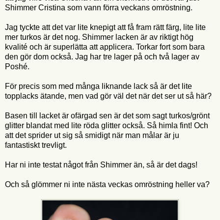
Shimmer Cristina som vann förra veckans omröstning.
Jag tyckte att det var lite knepigt att få fram rätt färg, lite lite
mer turkos är det nog. Shimmer lacken är av riktigt hög
kvalité och är superlätta att applicera. Torkar fort som bara
den gör dom också. Jag har tre lager på och två lager av
Poshé.
För precis som med många liknande lack så är det lite
topplacks ätande, men vad gör väl det när det ser ut så här?
Basen till lacket är ofärgad sen är det som sagt turkos/grönt
glitter blandat med lite röda glitter också. Så himla fint! Och
att det sprider ut sig så smidigt när man målar är ju
fantastiskt trevligt.
Har ni inte testat något från Shimmer än, så är det dags!
Och så glömmer ni inte nästa veckas omröstning heller va?