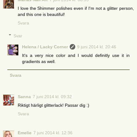
I love the Shimmer polishes even if I'm not a glitter person,
and this one is beautiful!
Svara
Svar
Helena / Lacky Corner
9 juni 2014 kl. 20:46
It's a very nice color and I would definitly use it in
gradients as well.
Svara
Sanna
7 juni 2014 kl. 09:32
Riktigt härligt glitterlack! Passar dig :)
Svara
Emelie
7 juni 2014 kl. 12:36