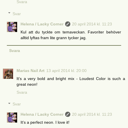
Svara
Svar
Helena / Lacky Corner
20 april 2014 kl. 11:23
Kul att du tyckte om temaveckan. Favoriter behöver
alltid lyftas fram lite grann tycker jag.
Svara
Marias Nail Art
13 april 2014 kl. 20:00
It's a very bold and bright mix - Loudest Color is such a
great neon!
Svara
Svar
Helena / Lacky Corner
20 april 2014 kl. 11:23
It's a perfect neon. I love it!