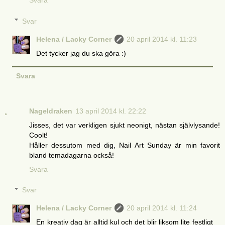
Svara
Svar
Helena / Lacky Corner
20 april 2014 kl. 11:23
Det tycker jag du ska göra :)
Svara
Nageldraken
13 april 2014 kl. 22:22
Jisses, det var verkligen sjukt neonigt, nästan självlysande!
Coolt!
Håller dessutom med dig, Nail Art Sunday är min favorit
bland temadagarna också!
Svara
Svar
Helena / Lacky Corner
20 april 2014 kl. 11:24
En kreativ dag är alltid kul och det blir liksom lite festligt