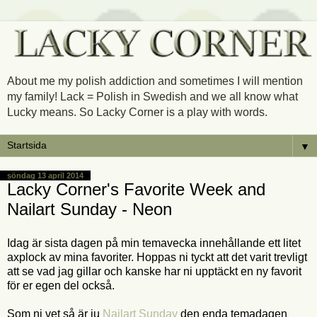
About me my polish addiction and sometimes I will mention
my family! Lack = Polish in Swedish and we all know what
Lucky means. So Lacky Corner is a play with words.
▼
söndag 13 april 2014
Lacky Corner's Favorite Week and
Nailart Sunday - Neon
Idag är sista dagen på min temavecka innehållande ett litet
axplock av mina favoriter. Hoppas ni tyckt att det varit trevligt
att se vad jag gillar och kanske har ni upptäckt en ny favorit
för er egen del också.
Som ni vet så är ju
Nailart Sunday
den enda temadagen