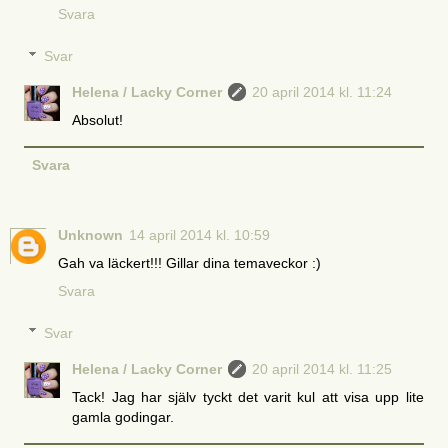
Svara
Svar
Helena / Lacky Corner
20 april 2014 kl. 11:24
Absolut!
Svara
Unknown
14 april 2014 kl. 10:59
Gah va läckert!!! Gillar dina temaveckor :)
Svara
Svar
Helena / Lacky Corner
20 april 2014 kl. 11:25
Tack! Jag har själv tyckt det varit kul att visa upp lite
gamla godingar.