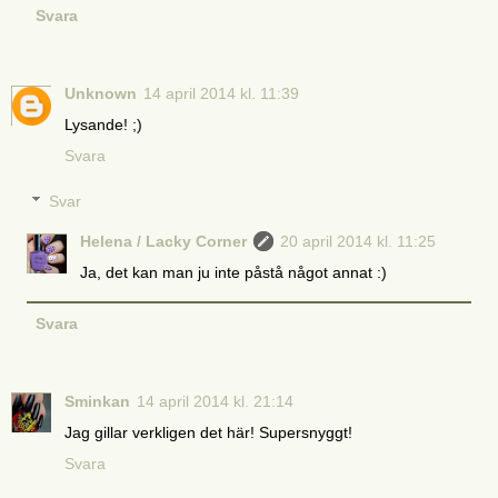
Svara
Unknown
14 april 2014 kl. 11:39
Lysande! ;)
Svara
Svar
Helena / Lacky Corner
20 april 2014 kl. 11:25
Ja, det kan man ju inte påstå något annat :)
Svara
Sminkan
14 april 2014 kl. 21:14
Jag gillar verkligen det här! Supersnyggt!
Svara