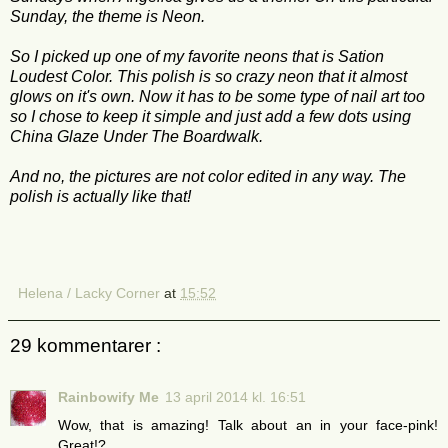
Sunday, the theme is Neon.
So I picked up one of my favorite neons that is Sation
Loudest Color. This polish is so crazy neon that it almost
glows on it's own. Now it has to be some type of nail art too
so I chose to keep it simple and just add a few dots using
China Glaze Under The Boardwalk.
And no, the pictures are not color edited in any way. The
polish is actually like that!
Helena / Lacky Corner
at
15:52
29 kommentarer :
Rainbowify Me
13 april 2014 kl. 16:51
Wow, that is amazing! Talk about an in your face-pink!
Great!?