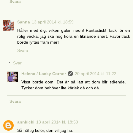
Svara
Sanna
13 april 2014 kl. 18:59
Håller med dig, vilken galen neon! Fantastisk! Tack för en
rolig vecka, jag ska nog köra en liknande snart. Favoritlack
borde lyftas fram mer!
Svara
Svar
Helena / Lacky Corner
20 april 2014 kl. 11:22
Visst borde dom. Det är så lätt att dom blir stående.
Tycker dom behöver lite kärlek då och då.
Svara
annkicki
13 april 2014 kl. 18:59
Så häftig kulör, den vill jag ha.