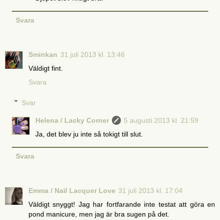
Svara
Sminkan
31 juli 2013 kl. 13:46
Väldigt fint.
Svara
Svar
Helena / Lacky Corner
5 augusti 2013 kl. 21:59
Ja, det blev ju inte så tokigt till slut.
Svara
Emma / Nail Lacquer Love
31 juli 2013 kl. 17:04
Väldigt snyggt! Jag har fortfarande inte testat att göra en
pond manicure, men jag är bra sugen på det.