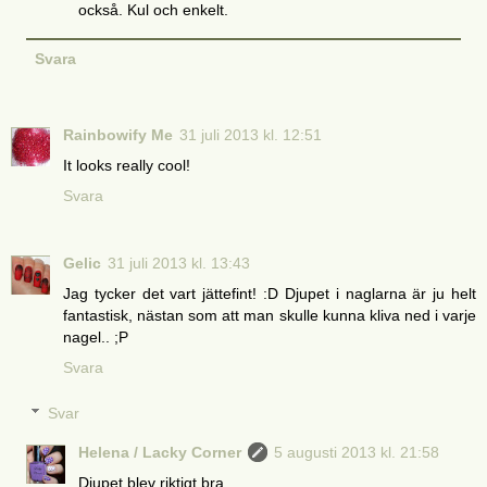
också. Kul och enkelt.
Svara
Rainbowify Me
31 juli 2013 kl. 12:51
It looks really cool!
Svara
Gelic
31 juli 2013 kl. 13:43
Jag tycker det vart jättefint! :D Djupet i naglarna är ju helt
fantastisk, nästan som att man skulle kunna kliva ned i varje
nagel.. ;P
Svara
Svar
Helena / Lacky Corner
5 augusti 2013 kl. 21:58
Djupet blev riktigt bra.