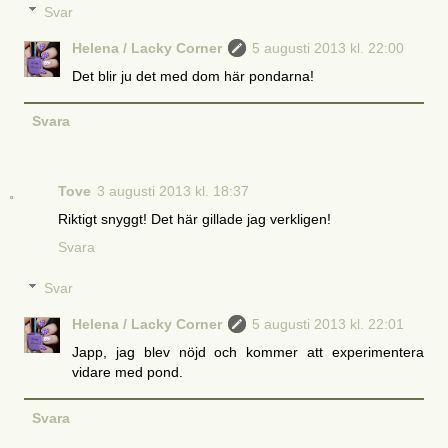
Svar
Helena / Lacky Corner
5 augusti 2013 kl. 22:00
Det blir ju det med dom här pondarna!
Svara
Tove
3 augusti 2013 kl. 18:37
Riktigt snyggt! Det här gillade jag verkligen!
Svara
Svar
Helena / Lacky Corner
5 augusti 2013 kl. 22:01
Japp, jag blev nöjd och kommer att experimentera
vidare med pond.
Svara