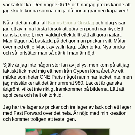
väckarklocka. Den ringde 06.15 och när jag precis kände att
jag skulle kunna somna om ja då börjar grannen kapa ved!
Nåja, det är i alla fall
Karins Gröna Onsdag
och idag visar
jag ett av mina första försök att göra en pond manikyr. Ett
ganska enkelt, men väldigt effektfullt sätt att göra nailart.
Man lägger på baslack, på det gör man prickar i vitt. Målar
över med ett jellylack av valfri färg. Låter torka. Nya prickar
och så fortsätter man så där till man är nöjd.
Själv är jag inte någon stor fan av jellys, men kom på att jag
faktiskt fick med mig ett hem från Cypern förra året. Av ett
märke som heter ONE Paris något namn har lacket inte, men
jag misstänker att det är numrerat 980. Lacket är ganska
ärtgrönt, vilket inte riktigt framkommer på bilderna. Lätt att
applicera och helt ok torktid.
Jag har tre lager av prickar och tre lager av lack och ett lager
med Fast Forward över det hela. Är nöjd med min kreation
och kommer troligen att testa igen.