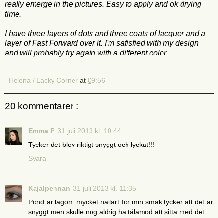
really emerge in the pictures. Easy to apply and ok drying
time.
I have three layers of dots and three coats of lacquer and a
layer of Fast Forward over it. I'm satisfied with my design
and will probably try again with a different color.
Helena / Lacky Corner
at
09:56
20 kommentarer :
Emma P
31 juli 2013 kl. 10:44
Tycker det blev riktigt snyggt och lyckat!!!
Svara
Kajalpennan
31 juli 2013 kl. 11:35
Pond är lagom mycket nailart för min smak tycker att det är
snyggt men skulle nog aldrig ha tålamod att sitta med det