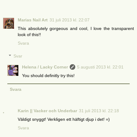
Marias Nail Art
31 juli 2013 kl. 22:07
This absolutely gorgeous and cool, I love the transparent
look of this!!
Svara
Svar
Helena / Lacky Corner
5 augusti 2013 kl. 22:01
You should definitly try this!
Svara
Karin || Vacker och Underbar
31 juli 2013 kl. 22:18
Väldigt snyggt! Verkligen ett häftigt djup i det! =)
Svara