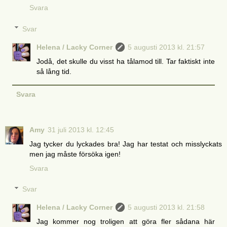
Svara
Svar
Helena / Lacky Corner
5 augusti 2013 kl. 21:57
Jodå, det skulle du visst ha tålamod till. Tar faktiskt inte
så lång tid.
Svara
Amy
31 juli 2013 kl. 12:45
Jag tycker du lyckades bra! Jag har testat och misslyckats
men jag måste försöka igen!
Svara
Svar
Helena / Lacky Corner
5 augusti 2013 kl. 21:58
Jag kommer nog troligen att göra fler sådana här