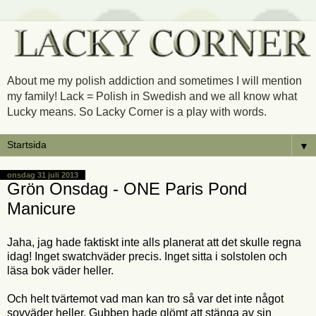
About me my polish addiction and sometimes I will mention
my family! Lack = Polish in Swedish and we all know what
Lucky means. So Lacky Corner is a play with words.
▼
onsdag 31 juli 2013
Grön Onsdag - ONE Paris Pond
Manicure
Jaha, jag hade faktiskt inte alls planerat att det skulle regna
idag! Inget swatchväder precis. Inget sitta i solstolen och
läsa bok väder heller.
Och helt tvärtemot vad man kan tro så var det inte något
sovväder heller. Gubben hade glömt att stänga av sin