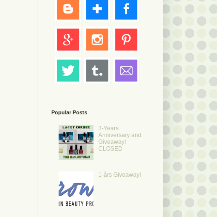
Popular Posts
3-Years
Anniversary and
Giveaway!
CLOSED
1-års Giveaway!