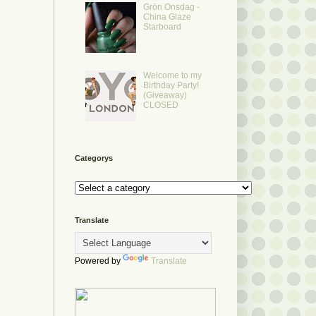
Grön Onsdag -
China Glaze
Starboard
Welcome to my
Birthday Party!
(Giveaway)
CLOSED
Categorys
Translate
Powered by
Translate