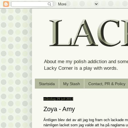
About me my polish addiction and some
Lacky Corner is a play with words.
Startsida
My Stash
Contact, PR & Policy
måndag 29 juli 2013
Zoya - Amy
Äntligen blev det av att jag tog fram och lackade 
nämligen lacket som jag valde att ha på naglarna un