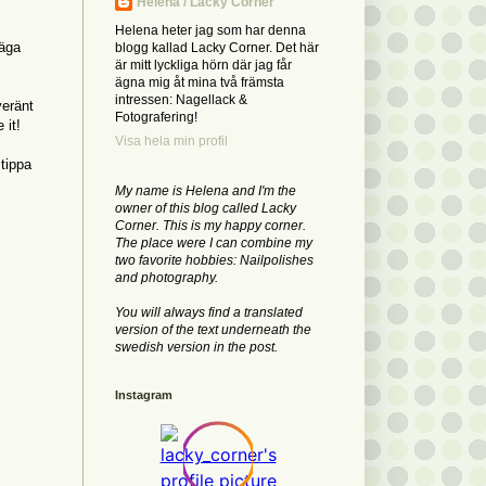
Helena / Lacky Corner
Helena heter jag som har denna
säga
blogg kallad Lacky Corner. Det här
är mitt lyckliga hörn där jag får
ägna mig åt mina två främsta
intressen: Nagellack &
veränt
Fotografering!
 it!
Visa hela min profil
 tippa
My name is Helena and I'm the
owner of this blog called Lacky
Corner. This is my happy corner.
The place were I can combine my
two favorite hobbies: Nailpolishes
and photography.
You will always find a translated
version of the text underneath the
swedish version in the post.
Instagram