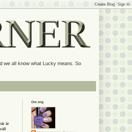
and we all know what Lucky means. So
Om mig
här är
väll