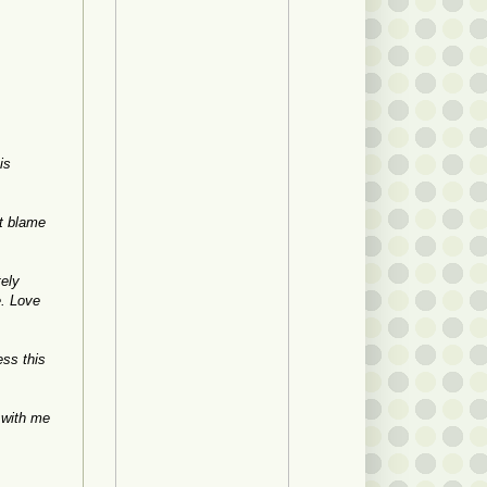
is
't blame
tely
e. Love
ess this
e with me