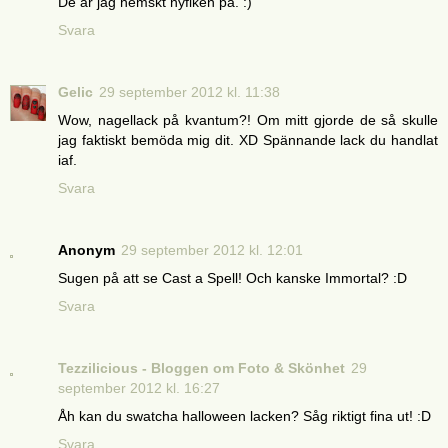
De är jag hemskt nyfiken på. :)
Svara
Gelic
29 september 2012 kl. 11:38
Wow, nagellack på kvantum?! Om mitt gjorde de så skulle
jag faktiskt bemöda mig dit. XD Spännande lack du handlat
iaf.
Svara
Anonym
29 september 2012 kl. 12:01
Sugen på att se Cast a Spell! Och kanske Immortal? :D
Svara
Tezzilicious - Bloggen om Foto & Skönhet
29
september 2012 kl. 16:27
Åh kan du swatcha halloween lacken? Såg riktigt fina ut! :D
Svara