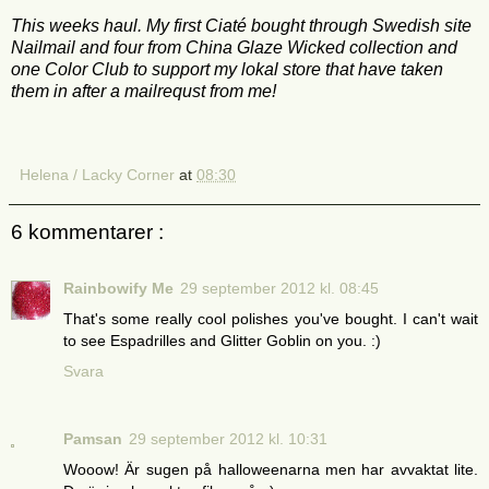
This weeks haul. My first Ciaté bought through Swedish site
Nailmail and four from China Glaze Wicked collection and
one Color Club to support my lokal store that have taken
them in after a mailrequst from me!
Helena / Lacky Corner
at
08:30
6 kommentarer :
Rainbowify Me
29 september 2012 kl. 08:45
That's some really cool polishes you've bought. I can't wait
to see Espadrilles and Glitter Goblin on you. :)
Svara
Pamsan
29 september 2012 kl. 10:31
Wooow! Är sugen på halloweenarna men har avvaktat lite.