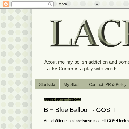
About me my polish addiction and some
Lacky Corner is a play with words.
Startsida
My Stash
Contact, PR & Policy
tisdag 4 september 2012
B = Blue Balloon - GOSH
Vi fortsätter min alfabetsresa med ett GOSH lack so