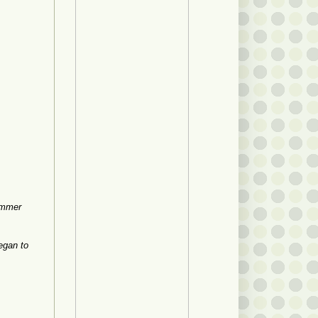
mmer
egan to