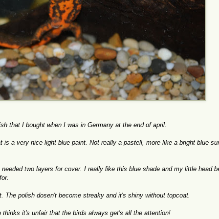
ish that
I bought
when I was
in Germany
at the end of
april
.
t is
a very nice
light blue
paint.
Not really
a pastell
, more like a
bright blue
su
I needed two layers for cover
.
I really like
this blue
shade
and my
little head
b
for.
t. The polish dosen't become streaky and it's shiny without topcoat.
inks it's unfair that the birds always get's all the attention!