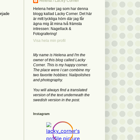
Helena / Lacky Corner
Helena heter jag som har denna
örjade
blogg kallad Lacky Corner. Det här
är mitt lyckliga hörn där jag får
ägna mig åt mina två främsta
intressen: Nagellack &
Fotografering!
Visa hela min profil
My name is Helena and I'm the
owner of this blog called Lacky
Corner. This is my happy corner.
The place were I can combine my
two favorite hobbies: Nailpolishes
and photography.
You will always find a translated
version of the text underneath the
swedish version in the post.
Instagram