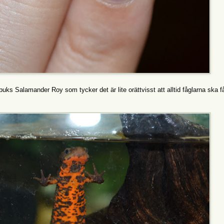
uks Salamander Roy som tycker det är lite orättvisst att alltid fåglarna ska f