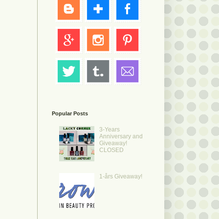
Popular Posts
3-Years
Anniversary and
Giveaway!
CLOSED
1-års Giveaway!