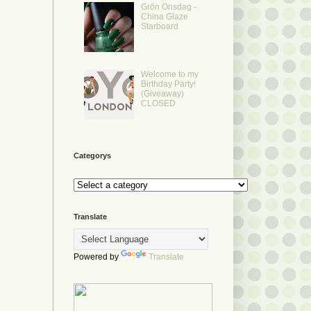
Grön Onsdag -
China Glaze
Starboard
Welcome to my
Birthday Party!
(Giveaway)
CLOSED
Categorys
Translate
Powered by
Translate