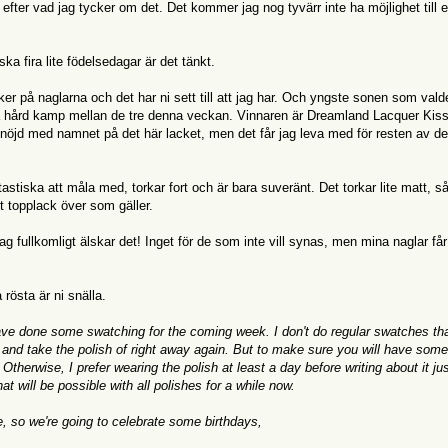
a efter vad jag tycker om det. Det kommer jag nog tyvärr inte ha möjlighet till e
 fira lite födelsedagar är det tänkt.
 på naglarna och det har ni sett till att jag har. Och yngste sonen som vald
 så hård kamp mellan de tre denna veckan. Vinnaren är Dreamland Lacquer Kis
 nöjd med namnet på det här lacket, men det får jag leva med för resten av det
astiska att måla med, torkar fort och är bara suveränt. Det torkar lite matt, 
t topplack över som gäller.
Jag fullkomligt älskar det! Inget för de som inte vill synas, men mina naglar få
rösta är ni snälla.
ave done some swatching for the coming week. I don't do regular swatches tha
d take the polish of right away again. But to make sure you will have some
 Otherwise, I prefer wearing the polish at least a day before writing about it jus
that will be possible with all polishes for a while now.
, so we're going to celebrate some birthdays,