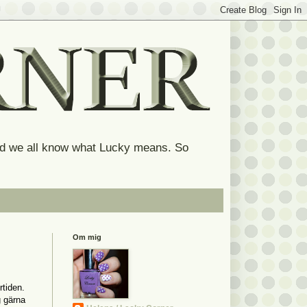
and we all know what Lucky means. So
Om mig
rtiden.
g gärna