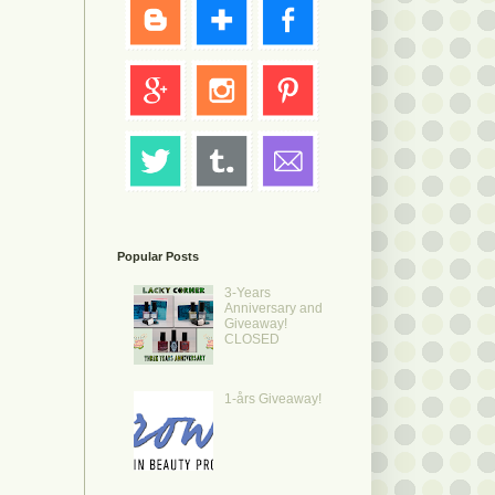
Popular Posts
3-Years
Anniversary and
Giveaway!
CLOSED
1-års Giveaway!