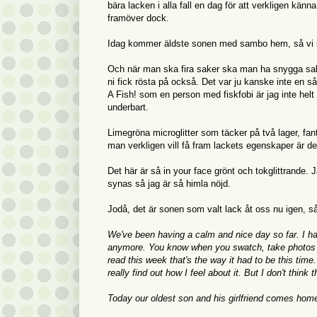
bära lacken i alla fall en dag för att verkligen känn
framöver dock.
Idag kommer äldste sonen med sambo hem, så vi ska
Och när man ska fira saker ska man ha snygga saker
ni fick rösta på också. Det var ju kanske inte en
A Fish! som en person med fiskfobi är jag inte helt
underbart.
Limegröna microglitter som täcker på två lager, fant
man verkligen vill få fram lackets egenskaper är de
Det här är så in your face grönt och tokglittrande. 
synas så jag är så himla nöjd.
Jodå, det är sonen som valt lack åt oss nu igen, så 
We've been having a calm and nice day so far. I h
anymore. You know when you swatch, take photos an
read this week that's the way it had to be this time.
really find out how I feel about it. But I don't think 
Today our oldest son and his girlfriend comes home