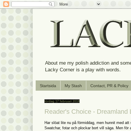
About me my polish addiction and some
Lacky Corner is a play with words.
Startsida
My Stash
Contact, PR & Policy
lördag 17 februari 2018
Reader's Choice - Dreamland 
Har slöat lite nu på förmiddag, men hunnit med att s
Swatchar, fotar och plockar bort vill säga. Men för 