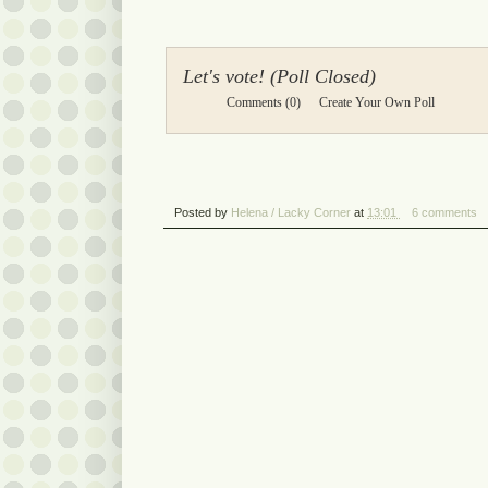
Let's vote! (Poll Closed)
Comments
(0)
Create Your Own Poll
Posted by
Helena / Lacky Corner
at
13:01
6 comments