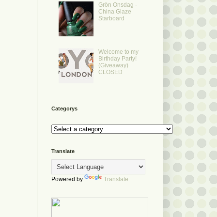
Grön Onsdag -
China Glaze
Starboard
Welcome to my
Birthday Party!
(Giveaway)
CLOSED
Categorys
Translate
Powered by
Translate