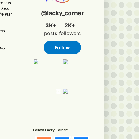
st son
r Kiss
he rest
you
t my
Follow Lacky Corner!