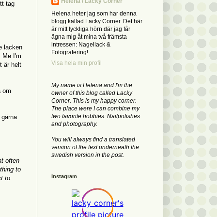
Helena / Lacky Corner
tt tag
Helena heter jag som har denna
blogg kallad Lacky Corner. Det här
är mitt lyckliga hörn där jag får
ägna mig åt mina två främsta
intressen: Nagellack &
e lacken
Fotografering!
s Me I'm
Visa hela min profil
 är helt
My name is Helena and I'm the
så om
owner of this blog called Lacky
Corner. This is my happy corner.
The place were I can combine my
two favorite hobbies: Nailpolishes
r gärna
and photography.
You will always find a translated
version of the text underneath the
swedish version in the post.
t often
thing to
Instagram
t to