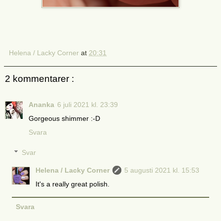
Helena / Lacky Corner
at
20:31
2 kommentarer :
Ananka
6 juli 2021 kl. 23:39
Gorgeous shimmer :-D
Svara
Svar
Helena / Lacky Corner
5 augusti 2021 kl. 15:53
It's a really great polish.
Svara