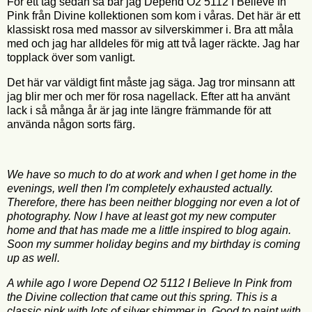
För ett tag sedan så bar jag Depend O2 5112 I Believe In
Pink från Divine kollektionen som kom i våras. Det här är ett
klassiskt rosa med massor av silverskimmer i. Bra att måla
med och jag har alldeles för mig att två lager räckte. Jag har
topplack över som vanligt.
Det här var väldigt fint måste jag säga. Jag tror minsann att
jag blir mer och mer för rosa nagellack. Efter att ha använt
lack i så många år är jag inte längre främmande för att
använda någon sorts färg.
We have so much to do at work and when I get home in the
evenings, well then I'm completely exhausted actually.
Therefore, there has been neither blogging nor even a lot of
photography. Now I have at least got my new computer
home and that has made me a little inspired to blog again.
Soon my summer holiday begins and my birthday is coming
up as well.
A while ago I wore Depend O2 5112 I Believe In Pink from
the Divine collection that came out this spring. This is a
classic pink with lots of silver shimmer in. Good to paint with