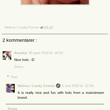
Helena / Lacky Corner
at
09:43
2 kommentarer :
Ananka
30 april 2020 kl. 18:52
Nice holo :-D
Svara
Svar
Helena / Lacky Corner
5 maj 2020 kl. 12:08
It is really nice and fun with holo from a mainstream
brand.
Svara