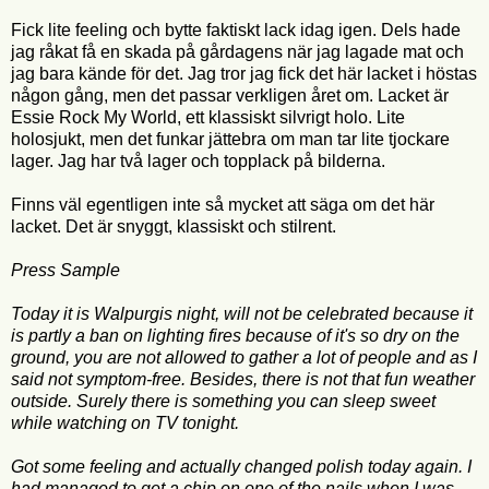
Fick lite feeling och bytte faktiskt lack idag igen. Dels hade
jag råkat få en skada på gårdagens när jag lagade mat och
jag bara kände för det. Jag tror jag fick det här lacket i höstas
någon gång, men det passar verkligen året om. Lacket är
Essie Rock My World, ett klassiskt silvrigt holo. Lite
holosjukt, men det funkar jättebra om man tar lite tjockare
lager. Jag har två lager och topplack på bilderna.
Finns väl egentligen inte så mycket att säga om det här
lacket. Det är snyggt, klassiskt och stilrent.
Press Sample
Today it is Walpurgis night, will not be celebrated because it
is partly a ban on lighting fires because of it's so dry on the
ground, you are not allowed to gather a lot of people and as I
said not symptom-free. Besides, there is not that fun weather
outside. Surely there is something you can sleep sweet
while watching on TV tonight.
Got some feeling and actually changed polish today again. I
had managed to get a chip on one of the nails when I was