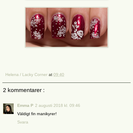
Helena / Lacky Corner
at
09:40
2 kommentarer :
Emma P
2 augusti 2018 kl. 09:46
Väldigt fin manikyrer!
Svara