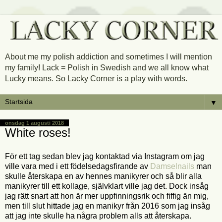
About me my polish addiction and sometimes I will mention
my family! Lack = Polish in Swedish and we all know what
Lucky means. So Lacky Corner is a play with words.
▼
onsdag 1 augusti 2018
White roses!
För ett tag sedan blev jag kontaktad via Instagram om jag
ville vara med i ett födelsedagsfirande av
Damselnails
man
skulle återskapa en av hennes manikyrer och så blir alla
manikyrer till ett kollage, självklart ville jag det. Dock insåg
jag rätt snart att hon är mer uppfinningsrik och fiffig än mig,
men till slut hittade jag en manikyr från 2016 som jag insåg
att jag inte skulle ha några problem alls att återskapa.