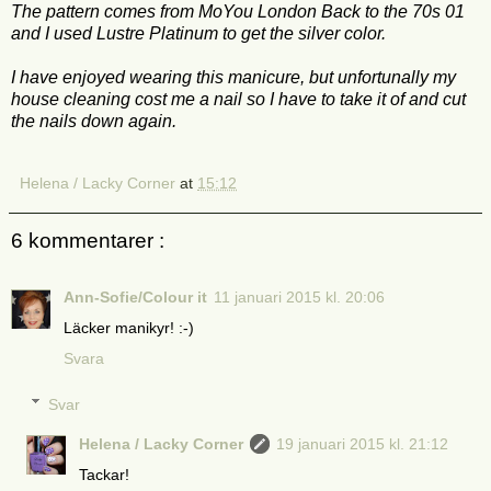
The pattern comes from MoYou London Back to the 70s 01
and I used Lustre Platinum to get the silver color.
I have enjoyed wearing this manicure, but unfortunally my
house cleaning cost me a nail so I have to take it of and cut
the nails down again.
Helena / Lacky Corner
at
15:12
6 kommentarer :
Ann-Sofie/Colour it
11 januari 2015 kl. 20:06
Läcker manikyr! :-)
Svara
Svar
Helena / Lacky Corner
19 januari 2015 kl. 21:12
Tackar!