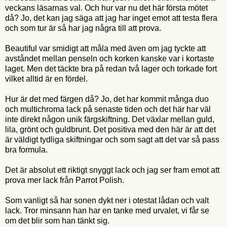
veckans läsarnas val. Och hur var nu det här första mötet
då? Jo, det kan jag säga att jag har inget emot att testa flera
och som tur är så har jag några till att prova.
Beautiful var smidigt att måla med även om jag tyckte att
avståndet mellan penseln och korken kanske var i kortaste
laget. Men det täckte bra på redan två lager och torkade fort
vilket alltid är en fördel.
Hur är det med färgen då? Jo, det har kommit många duo
och multichroma lack på senaste tiden och det här har väl
inte direkt någon unik färgskiftning. Det växlar mellan guld,
lila, grönt och guldbrunt. Det positiva med den här är att det
är väldigt tydliga skiftningar och som sagt att det var så pass
bra formula.
Det är absolut ett riktigt snyggt lack och jag ser fram emot att
prova mer lack från Parrot Polish.
Som vanligt så har sonen dykt ner i otestat lådan och valt
lack. Tror minsann han har en tanke med urvalet, vi får se
om det blir som han tänkt sig.