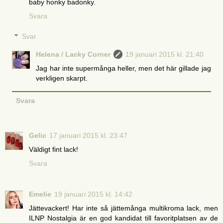
baby honky badonky.
Svara
Svar
Helena / Lacky Corner
19 januari 2015 kl. 21:40
Jag har inte supermånga heller, men det här gillade jag
verkligen skarpt.
Svara
Gelic
17 januari 2015 kl. 23:47
Väldigt fint lack!
Svara
Emelie
19 januari 2015 kl. 14:42
Jättevackert! Har inte så jättemånga multikroma lack, men
ILNP Nostalgia är en god kandidat till favoritplatsen av de