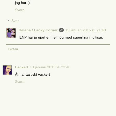
jag har :)
Svara
Svar
Helena / Lacky Corner
19 januari 2015 kl. 21:40
ILNP har ju gjort en hel hög med superfina multisar.
Svara
Lackert
19 januari 2015 kl. 22:40
Åh fantastiskt vackert
Svara