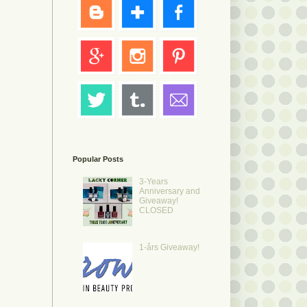
Popular Posts
3-Years
Anniversary and
Giveaway!
CLOSED
1-års Giveaway!