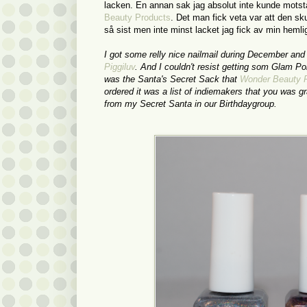
lacken. En annan sak jag absolut inte kunde mots
Beauty Products
. Det man fick veta var att den sku
så sist men inte minst lacket jag fick av min heml
I got some relly nice nailmail during December and
Piggiluv
. And I couldn't resist getting som Glam P
was the Santa's Secret Sack that
Wonder Beauty 
ordered it was a list of indiemakers that you was gra
from my Secret Santa in our Birthdaygroup.