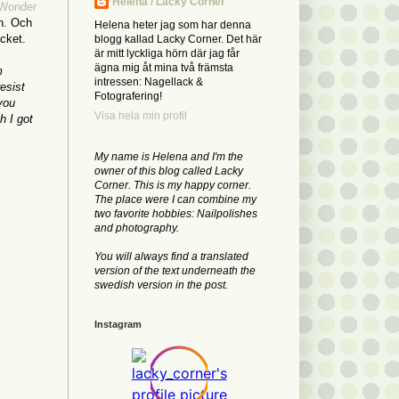
Helena / Lacky Corner
Wonder
en. Och
Helena heter jag som har denna
cket.
blogg kallad Lacky Corner. Det här
är mitt lyckliga hörn där jag får
ägna mig åt mina två främsta
m
intressen: Nagellack &
esist
Fotografering!
you
Visa hela min profil
h I got
My name is Helena and I'm the
owner of this blog called Lacky
Corner. This is my happy corner.
The place were I can combine my
two favorite hobbies: Nailpolishes
and photography.
You will always find a translated
version of the text underneath the
swedish version in the post.
Instagram