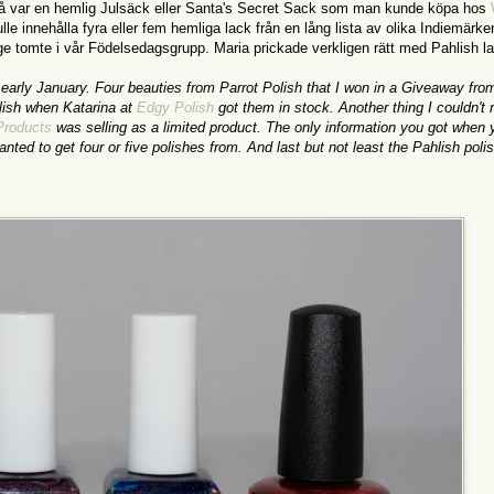
tå var en hemlig Julsäck eller Santa's Secret Sack som man kunde köpa hos
lle innehålla fyra eller fem hemliga lack från en lång lista av olika Indiemärk
ige tomte i vår Födelsedagsgrupp. Maria prickade verkligen rätt med Pahlish la
 early January. Four beauties from Parrot Polish that I won in a Giveaway fro
olish when Katarina at
Edgy Polish
got them in stock. Another thing I couldn't r
Products
was selling as a limited product. The only information you got when 
nted to get four or five polishes from. And last but not least the Pahlish polis