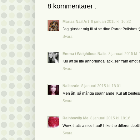
8 kommentarer :
Marias Nail Art
8 januari 2015 kl. 16:32
Jeg glæder mig til at se dine Parrot Polishes :
Svara
Emma / Weightless Nails
8 januari 2015 kl.
Kul att se lite annorlunda lack, ser fram emot
Svara
Nailtastic
8 januari 2015 kl. 18:01
Men åh, så många spännande! Kul att tomtesäc
Svara
Rainbowify Me
8 januari 2015 kl. 18:16
Wow, that's a nice haul! I like the different bot
Svara