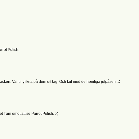
rrot Polish.
-lacken. Varit nyfikna på dom ett tag. Och kul med de hemliga julpåsen :D
t fram emot att se Parrot Polish. :-)