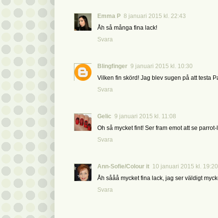
Emma P
8 januari 2015 kl. 22:43
Åh så många fina lack!
Svara
Blingfinger
9 januari 2015 kl. 10:30
Vilken fin skörd! Jag blev sugen på att testa Pa
Svara
Gelic
9 januari 2015 kl. 11:08
Oh så mycket fint! Ser fram emot att se parrot
Svara
Ann-Sofie/Colour it
10 januari 2015 kl. 19:20
Åh sååå mycket fina lack, jag ser väldigt mycke
Svara