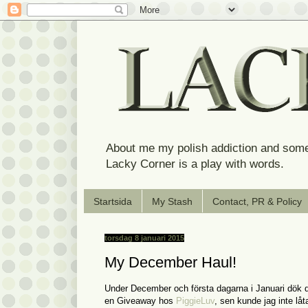
About me my polish addiction and some
Lacky Corner is a play with words.
Startsida
My Stash
Contact, PR & Policy
torsdag 8 januari 2015
My December Haul!
Under December och första dagarna i Januari dök det 
en Giveaway hos
PiggieLuv
, sen kunde jag inte låt