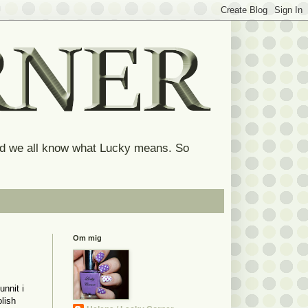
and we all know what Lucky means. So
Om mig
unnit i
lish