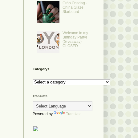
Grön Onsdag -
China Glaze
Starboard
Welcome to my
Birthday Party!
(Giveaway)
CLOSED
Categorys
Translate
Powered by
Translate