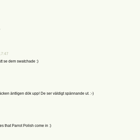
)
 17:47
 att se dem swatchade :)
ken äntligen dök upp! De ser väldigt spännande ut. :-)
tles that Parrot Polish come in :)