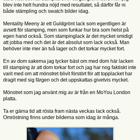
blev inte helt hundra nöjd med resultatet, så därför får ni
både stämpling och swatch bilder idag.
Mentality Meeny är ett Guldgrönt lack som egentligen är
avsett för stamping, men som funkar hur bra som helst på
egen hand också. Som stampinglack är det mycket smidigt
att jobba med och det är det absolut som lack också. Man
behöver inte mer än två lager och det torkar mycket fort.
En av dom sakerna jag tycker bäst om med dom här lacken
till stamping är att dom torkar fort och jag har nog faktiskt inte
varit med om att mönstret blivit förstört för att topplacket har
dragit med sig färgen och det uppskattas givetvis mycket.
Mönstret som jag använt mig av är från en MoYou London
platta.
Ta er gärna tid att rösta fram nästa veckas lack också.
Omröstning finns under bilderna som idag är många.