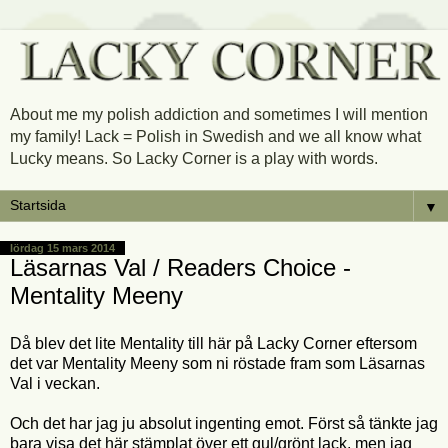
About me my polish addiction and sometimes I will mention
my family! Lack = Polish in Swedish and we all know what
Lucky means. So Lacky Corner is a play with words.
▼
lördag 15 mars 2014
Läsarnas Val / Readers Choice -
Mentality Meeny
Då blev det lite Mentality till här på Lacky Corner eftersom
det var Mentality Meeny som ni röstade fram som Läsarnas
Val i veckan.
Och det har jag ju absolut ingenting emot. Först så tänkte jag
bara visa det här stämplat över ett gul/grönt lack, men jag