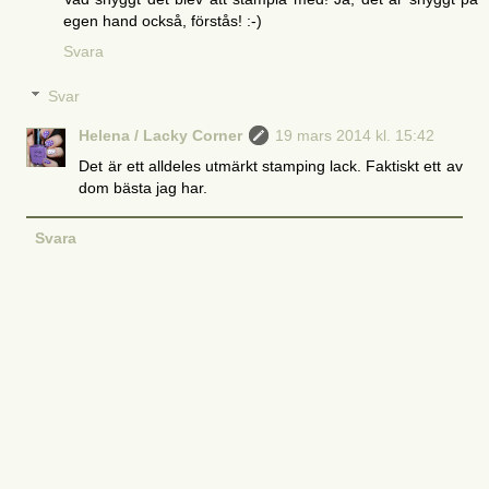
egen hand också, förstås! :-)
Svara
Svar
Helena / Lacky Corner
19 mars 2014 kl. 15:42
Det är ett alldeles utmärkt stamping lack. Faktiskt ett av
dom bästa jag har.
Svara