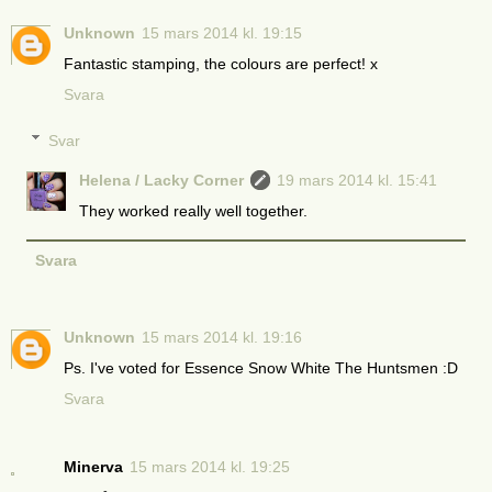
Unknown
15 mars 2014 kl. 19:15
Fantastic stamping, the colours are perfect! x
Svara
Svar
Helena / Lacky Corner
19 mars 2014 kl. 15:41
They worked really well together.
Svara
Unknown
15 mars 2014 kl. 19:16
Ps. I've voted for Essence Snow White The Huntsmen :D
Svara
Minerva
15 mars 2014 kl. 19:25