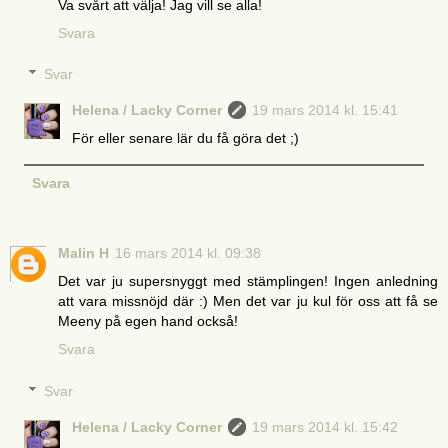
Va svårt att välja! Jag vill se alla!
Svara
Svar
Helena / Lacky Corner
19 mars 2014 kl. 15:41
För eller senare lär du få göra det ;)
Svara
Malin H
16 mars 2014 kl. 09:38
Det var ju supersnyggt med stämplingen! Ingen anledning
att vara missnöjd där :) Men det var ju kul för oss att få se
Meeny på egen hand också!
Svara
Svar
Helena / Lacky Corner
19 mars 2014 kl. 15:42