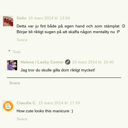
Gelic
15 mars 2014 kl. 13:04
Detta var ju fint både på egen hand och som stämplat :D
Börjar bli riktigt sugen på att skaffa någon mentality nu :P
Svara
Svar
Helena / Lacky Corner
19 mars 2014 kl. 15:40
Jag tror du skulle gilla dom riktigt mycket!
Svara
Claudia C.
15 mars 2014 kl. 17:59
How cute looks this manicure :)
Svara