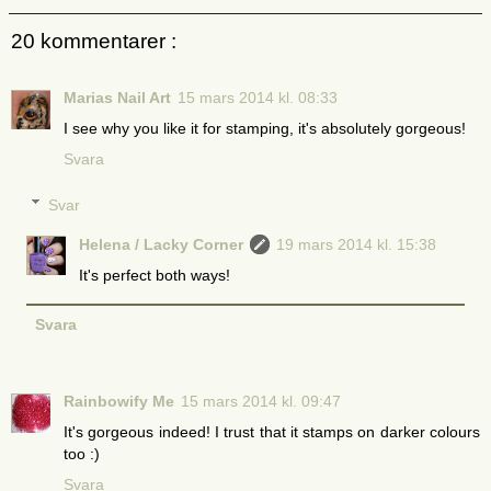
20 kommentarer :
Marias Nail Art
15 mars 2014 kl. 08:33
I see why you like it for stamping, it's absolutely gorgeous!
Svara
Svar
Helena / Lacky Corner
19 mars 2014 kl. 15:38
It's perfect both ways!
Svara
Rainbowify Me
15 mars 2014 kl. 09:47
It's gorgeous indeed! I trust that it stamps on darker colours
too :)
Svara