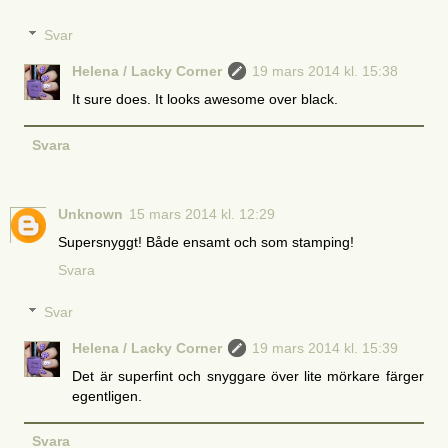
Svar
Helena / Lacky Corner
19 mars 2014 kl. 15:38
It sure does. It looks awesome over black.
Svara
Unknown
15 mars 2014 kl. 12:29
Supersnyggt! Både ensamt och som stamping!
Svara
Svar
Helena / Lacky Corner
19 mars 2014 kl. 15:39
Det är superfint och snyggare över lite mörkare färger
egentligen.
Svara