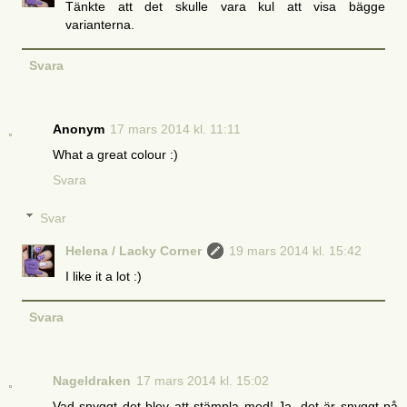
Tänkte att det skulle vara kul att visa bägge
varianterna.
Svara
Anonym
17 mars 2014 kl. 11:11
What a great colour :)
Svara
Svar
Helena / Lacky Corner
19 mars 2014 kl. 15:42
I like it a lot :)
Svara
Nageldraken
17 mars 2014 kl. 15:02
Vad snyggt det blev att stämpla med! Ja, det är snyggt på