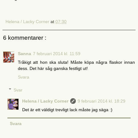
Helena / Lacky Corner
at
07:30
6 kommentarer :
Sanna
7 februari 2014 kl. 11:59
Tråkigt att hon ska sluta! Måste köpa några flaskor innan
dess. Det här såg ganska festligt ut!
Svara
Svar
Helena / Lacky Corner
9 februari 2014 kl. 18:29
Det är ett väldigt trevligt lack måste jag säga :)
Svara