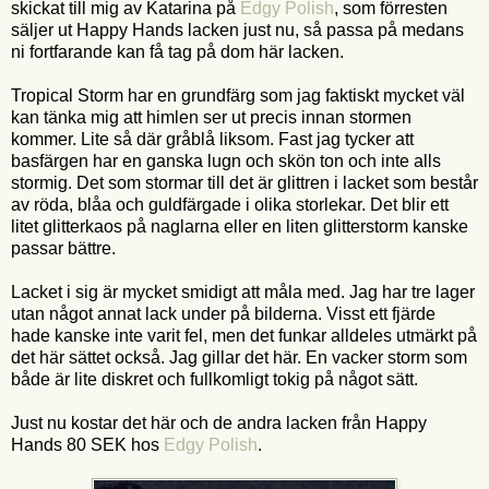
skickat till mig av Katarina på
Edgy Polish
, som förresten
säljer ut Happy Hands lacken just nu, så passa på medans
ni fortfarande kan få tag på dom här lacken.
Tropical Storm har en grundfärg som jag faktiskt mycket väl
kan tänka mig att himlen ser ut precis innan stormen
kommer. Lite så där gråblå liksom. Fast jag tycker att
basfärgen har en ganska lugn och skön ton och inte alls
stormig. Det som stormar till det är glittren i lacket som består
av röda, blåa och guldfärgade i olika storlekar. Det blir ett
litet glitterkaos på naglarna eller en liten glitterstorm kanske
passar bättre.
Lacket i sig är mycket smidigt att måla med. Jag har tre lager
utan något annat lack under på bilderna. Visst ett fjärde
hade kanske inte varit fel, men det funkar alldeles utmärkt på
det här sättet också. Jag gillar det här. En vacker storm som
både är lite diskret och fullkomligt tokig på något sätt.
Just nu kostar det här och de andra lacken från Happy
Hands 80 SEK hos
Edgy Polish
.