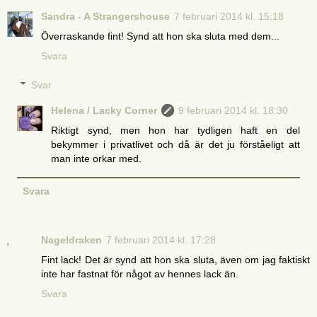
Sandra - A Strangershouse
7 februari 2014 kl. 15:18
Överraskande fint! Synd att hon ska sluta med dem...
Svara
Svar
Helena / Lacky Corner
9 februari 2014 kl. 18:30
Riktigt synd, men hon har tydligen haft en del
bekymmer i privatlivet och då är det ju förståeligt att
man inte orkar med.
Svara
Nageldraken
7 februari 2014 kl. 17:28
Fint lack! Det är synd att hon ska sluta, även om jag faktiskt
inte har fastnat för något av hennes lack än.
Svara