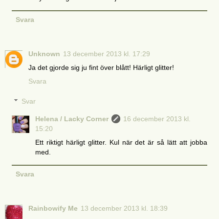
Svara
Unknown
13 december 2013 kl. 17:29
Ja det gjorde sig ju fint över blått! Härligt glitter!
Svara
Svar
Helena / Lacky Corner
16 december 2013 kl.
15:20
Ett riktigt härligt glitter. Kul när det är så lätt att jobba
med.
Svara
Rainbowify Me
13 december 2013 kl. 18:39