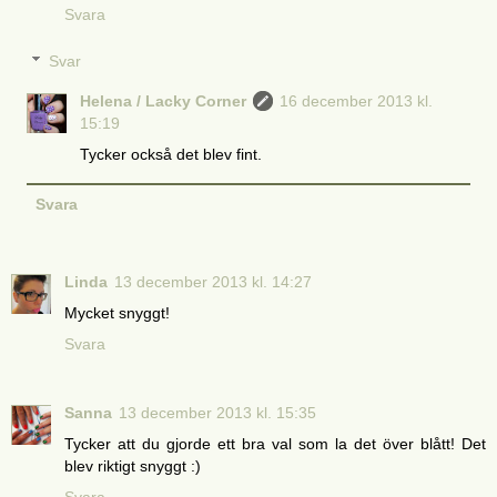
Svara
Svar
Helena / Lacky Corner
16 december 2013 kl.
15:19
Tycker också det blev fint.
Svara
Linda
13 december 2013 kl. 14:27
Mycket snyggt!
Svara
Sanna
13 december 2013 kl. 15:35
Tycker att du gjorde ett bra val som la det över blått! Det
blev riktigt snyggt :)