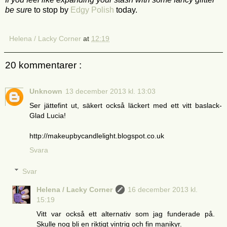
be sur
e to stop by
Edgy Polish
today.
Helena / Lacky Corner
at
12:19
20 kommentarer :
Unknown
13 december 2013 kl. 13:03
Ser jättefint ut, säkert också läckert med ett vitt baslack-
Glad Lucia!
http://makeupbycandlelight.blogspot.co.uk
Svara
Svar
Helena / Lacky Corner
16 december 2013 kl.
15:19
Vitt var också ett alternativ som jag funderade på.
Skulle nog bli en riktigt vintrig och fin manikyr.