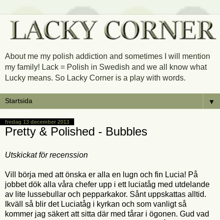
About me my polish addiction and sometimes I will mention
my family! Lack = Polish in Swedish and we all know what
Lucky means. So Lacky Corner is a play with words.
▼
fredag 13 december 2013
Pretty & Polished - Bubbles
Utskickat för recenssion
Vill börja med att önska er alla en lugn och fin Lucia! På
jobbet dök alla våra chefer upp i ett luciatåg med utdelande
av lite lussebullar och pepparkakor. Sånt uppskattas alltid.
Ikväll så blir det Luciatåg i kyrkan och som vanligt så
kommer jag säkert att sitta där med tårar i ögonen. Gud vad