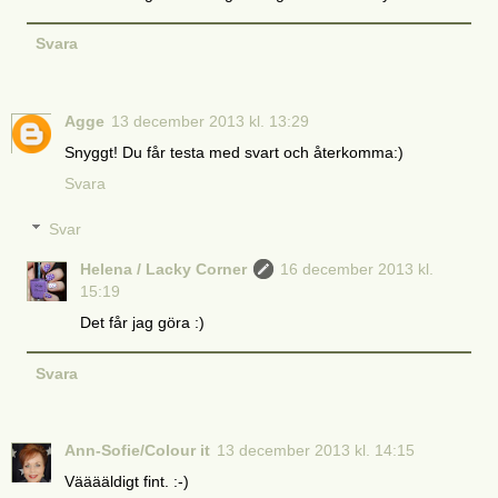
Svara
Agge
13 december 2013 kl. 13:29
Snyggt! Du får testa med svart och återkomma:)
Svara
Svar
Helena / Lacky Corner
16 december 2013 kl.
15:19
Det får jag göra :)
Svara
Ann-Sofie/Colour it
13 december 2013 kl. 14:15
Vääääldigt fint. :-)