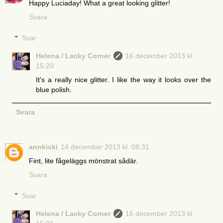
Happy Luciaday! What a great looking glitter!
Svara
Svar
Helena / Lacky Corner
16 december 2013 kl.
15:20
It's a really nice glitter. I like the way it looks over the
blue polish.
Svara
annkicki
14 december 2013 kl. 08:31
Fint, lite fågeläggs mönstrat sådär.
Svara
Svar
Helena / Lacky Corner
16 december 2013 kl.