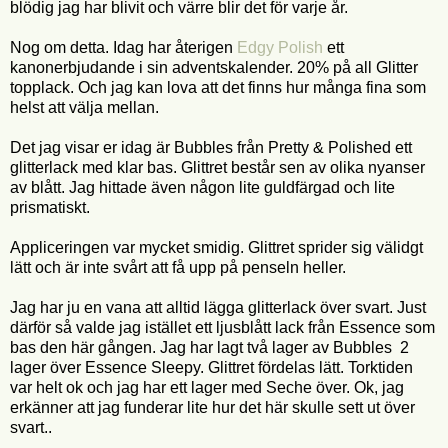
blödig jag har blivit och värre blir det för varje år.
Nog om detta. Idag har återigen
Edgy Polish
ett
kanonerbjudande i sin adventskalender. 20% på all Glitter
topplack. Och jag kan lova att det finns hur många fina som
helst att välja mellan.
Det jag visar er idag är Bubbles från Pretty & Polished ett
glitterlack med klar bas. Glittret består sen av olika nyanser
av blått. Jag hittade även någon lite guldfärgad och lite
prismatiskt.
Appliceringen var mycket smidig. Glittret sprider sig välidgt
lätt och är inte svårt att få upp på penseln heller.
Jag har ju en vana att alltid lägga glitterlack över svart. Just
därför så valde jag istället ett ljusblått lack från Essence som
bas den här gången. Jag har lagt två lager av Bubbles 2
lager över Essence Sleepy. Glittret fördelas lätt. Torktiden
var helt ok och jag har ett lager med Seche över. Ok, jag
erkänner att jag funderar lite hur det här skulle sett ut över
svart..