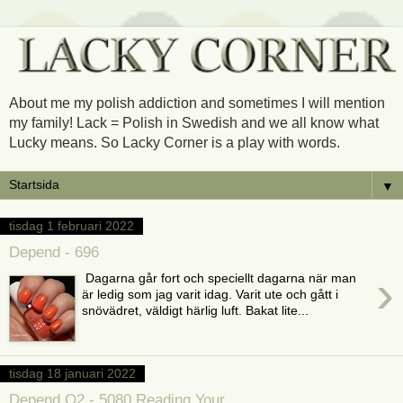
About me my polish addiction and sometimes I will mention
my family! Lack = Polish in Swedish and we all know what
Lucky means. So Lacky Corner is a play with words.
▼
tisdag 1 februari 2022
Depend - 696
›
Dagarna går fort och speciellt dagarna när man
är ledig som jag varit idag. Varit ute och gått i
snövädret, väldigt härlig luft. Bakat lite...
tisdag 18 januari 2022
Depend O2 - 5080 Reading Your