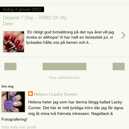
tisdag 4 januari 2022
Depend 7 Day - 70062 Oh My
Deer
›
En riktigt god fortsättning på det nya året vill jag
önska er allihopa! Vi har haft en fantastisk jul, vi
lyckades hålla oss på benen och k...
‹
›
Startsida
Visa webbversion
Om mig
Helena / Lacky Corner
Helena heter jag som har denna blogg kallad Lacky
Corner. Det här är mitt lyckliga hörn där jag får ägna
mig åt mina två främsta intressen: Nagellack &
Fotografering!
Visa hela min profil