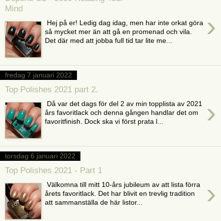
Mind
›
Hej på er! Ledig dag idag, men har inte orkat göra
så mycket mer än att gå en promenad och vila.
Det där med att jobba full tid tar lite me...
fredag 7 januari 2022
Top Polishes 2021 part 2.
›
Då var det dags för del 2 av min topplista av 2021
års favoritlack och denna gången handlar det om
favoritfinish. Dock ska vi först prata l...
torsdag 6 januari 2022
Top Polishes 2021 - Part 1
›
Välkomna till mitt 10-års jubileum av att lista förra
årets favoritlack. Det har blivit en trevlig tradition
att sammanställa de här listor...