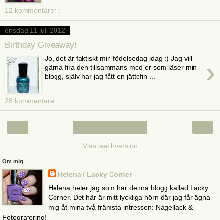
12 kommentarer :
onsdag 11 juli 2012
Birthday Giveaway!
Jo, det är faktiskt min födelsedag idag :) Jag vill
›
gärna fira den tillsammans med er som läser min
blogg, själv har jag fått en jättefin ...
28 kommentarer :
‹
›
Startsida
Visa webbversion
Om mig
Helena / Lacky Corner
Helena heter jag som har denna blogg kallad Lacky
Corner. Det här är mitt lyckliga hörn där jag får ägna
mig åt mina två främsta intressen: Nagellack &
Fotografering!