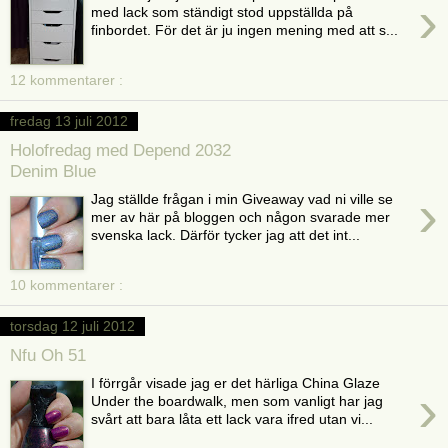
›
med lack som ständigt stod uppställda på
finbordet. För det är ju ingen mening med att s...
12 kommentarer :
fredag 13 juli 2012
Holofredag med Depend 2032
Denim Blue
›
Jag ställde frågan i min Giveaway vad ni ville se
mer av här på bloggen och någon svarade mer
svenska lack. Därför tycker jag att det int...
10 kommentarer :
torsdag 12 juli 2012
Nfu Oh 51
I förrgår visade jag er det härliga China Glaze
›
Under the boardwalk, men som vanligt har jag
svårt att bara låta ett lack vara ifred utan vi...