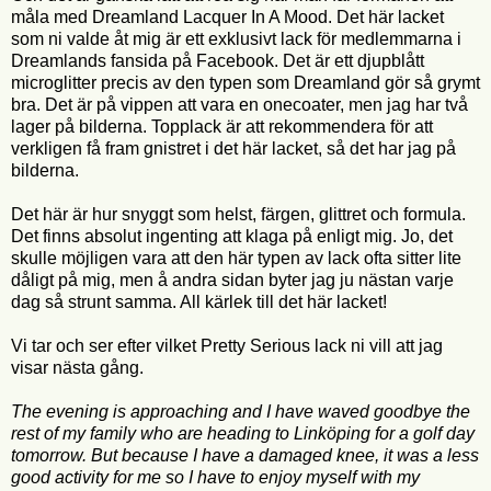
måla med Dreamland Lacquer In A Mood. Det här lacket
som ni valde åt mig är ett exklusivt lack för medlemmarna i
Dreamlands fansida på Facebook. Det är ett djupblått
microglitter precis av den typen som Dreamland gör så grymt
bra. Det är på vippen att vara en onecoater, men jag har två
lager på bilderna. Topplack är att rekommendera för att
verkligen få fram gnistret i det här lacket, så det har jag på
bilderna.
Det här är hur snyggt som helst, färgen, glittret och formula.
Det finns absolut ingenting att klaga på enligt mig. Jo, det
skulle möjligen vara att den här typen av lack ofta sitter lite
dåligt på mig, men å andra sidan byter jag ju nästan varje
dag så strunt samma. All kärlek till det här lacket!
Vi tar och ser efter vilket Pretty Serious lack ni vill att jag
visar nästa gång.
The evening is approaching and I have waved goodbye the
rest of my family who are heading to Linköping for a golf day
tomorrow. But because I have a damaged knee, it was a less
good activity for me so I have to enjoy myself with my