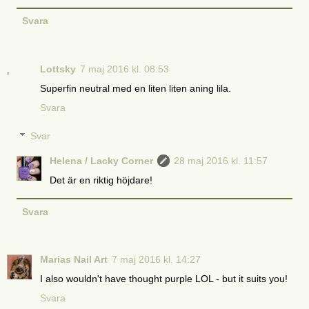
Svara
Lottsky
7 maj 2016 kl. 08:53
Superfin neutral med en liten liten aning lila.
Svara
Svar
Helena / Lacky Corner
28 maj 2016 kl. 11:57
Det är en riktig höjdare!
Svara
Marias Nail Art
7 maj 2016 kl. 14:27
I also wouldn't have thought purple LOL - but it suits you!
Svara