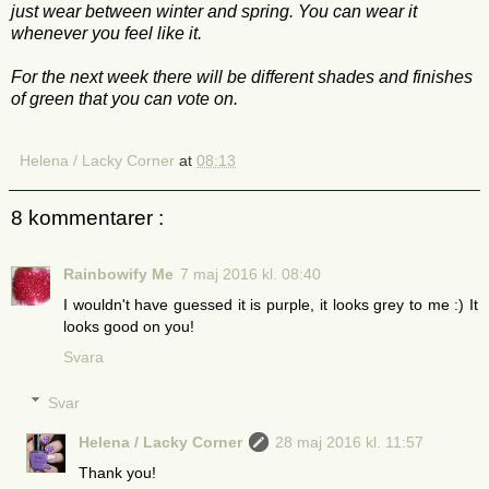
just wear between winter and spring. You can wear it
whenever you feel like it.
For the next week there will be different shades and finishes
of green that you can vote on.
Helena / Lacky Corner
at
08:13
8 kommentarer :
Rainbowify Me
7 maj 2016 kl. 08:40
I wouldn't have guessed it is purple, it looks grey to me :) It
looks good on you!
Svara
Svar
Helena / Lacky Corner
28 maj 2016 kl. 11:57
Thank you!