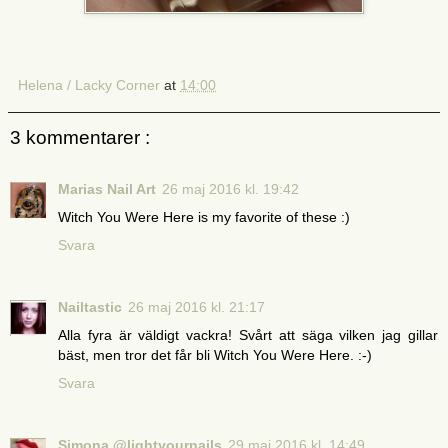
Helena / Lacky Corner
at
14:00
3 kommentarer :
Marias Nail Art
26 maj 2016 kl. 19:42
Witch You Were Here is my favorite of these :)
Svara
Nailtastic
26 maj 2016 kl. 21:17
Alla fyra är väldigt vackra! Svårt att säga vilken jag gillar
bäst, men tror det får bli Witch You Were Here. :-)
Svara
Simona @lightyournails
29 maj 2016 kl. 14:49