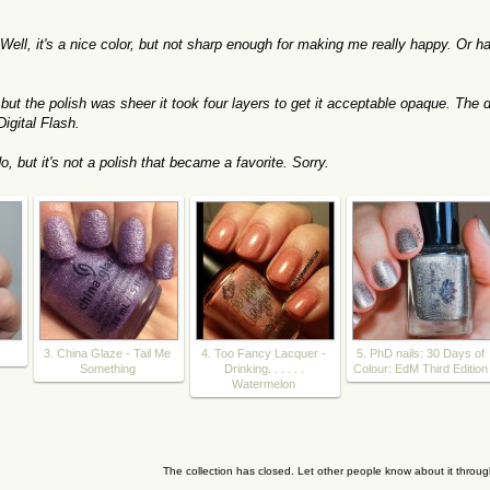
 Well, it's a nice color, but not sharp enough for making me really happy. Or h
, but the polish was sheer it took four layers to get it acceptable opaque. The 
igital Flash.
 do, but it's not a polish that became a favorite. Sorry.
3. China Glaze - Tail Me
4. Too Fancy Lacquer -
5. PhD nails: 30 Days of
Something
Drinking. . . . . .
Colour: EdM Third Edition
Watermelon
The collection has closed. Let other people know about it throu