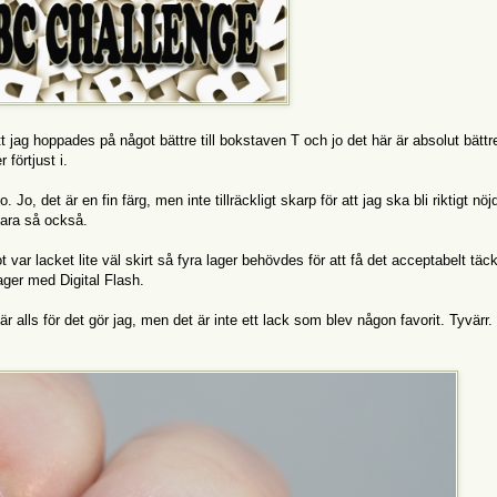
tt jag hoppades på något bättre till bokstaven T och jo det här är absolut bätt
 förtjust i.
o, det är en fin färg, men inte tillräckligt skarp för att jag ska bli riktigt nöjd
vara så också.
 var lacket lite väl skirt så fyra lager behövdes för att få det acceptabelt täc
lager med Digital Flash.
r alls för det gör jag, men det är inte ett lack som blev någon favorit. Tyvärr.