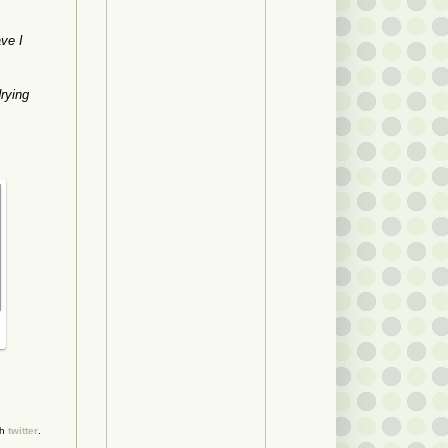
ave I
drying
gh
twitter
.