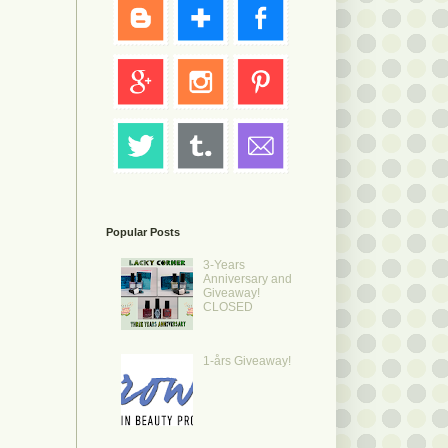
Popular Posts
3-Years
Anniversary and
Giveaway!
CLOSED
1-års Giveaway!