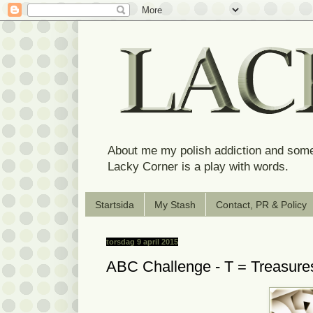
About me my polish addiction and some
Lacky Corner is a play with words.
Startsida
My Stash
Contact, PR & Policy
torsdag 9 april 2015
ABC Challenge - T = Treasure