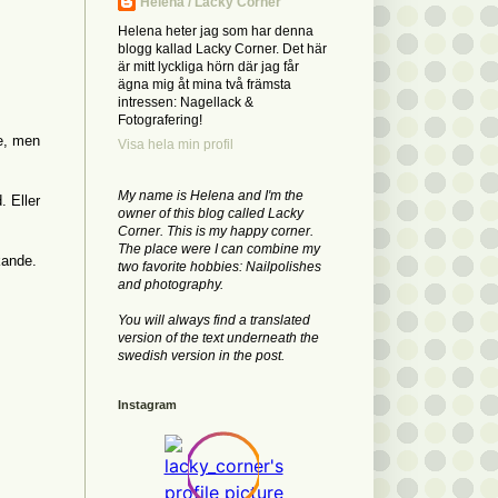
Helena / Lacky Corner
Helena heter jag som har denna
blogg kallad Lacky Corner. Det här
är mitt lyckliga hörn där jag får
ägna mig åt mina två främsta
intressen: Nagellack &
Fotografering!
re, men
Visa hela min profil
My name is Helena and I'm the
. Eller
owner of this blog called Lacky
Corner. This is my happy corner.
The place were I can combine my
kande.
two favorite hobbies: Nailpolishes
and photography.
You will always find a translated
version of the text underneath the
swedish version in the post.
Instagram