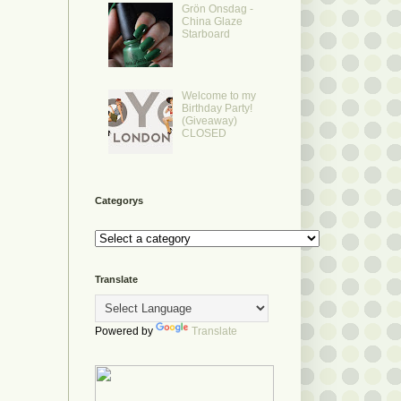
Grön Onsdag -
China Glaze
Starboard
Welcome to my
Birthday Party!
(Giveaway)
CLOSED
Categorys
Translate
Powered by
Translate