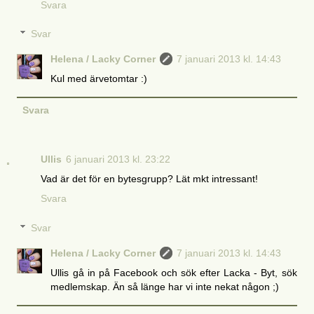
Svara
Svar
Helena / Lacky Corner
7 januari 2013 kl. 14:43
Kul med ärvetomtar :)
Svara
Ullis
6 januari 2013 kl. 23:22
Vad är det för en bytesgrupp? Lät mkt intressant!
Svara
Svar
Helena / Lacky Corner
7 januari 2013 kl. 14:43
Ullis gå in på Facebook och sök efter Lacka - Byt, sök
medlemskap. Än så länge har vi inte nekat någon ;)