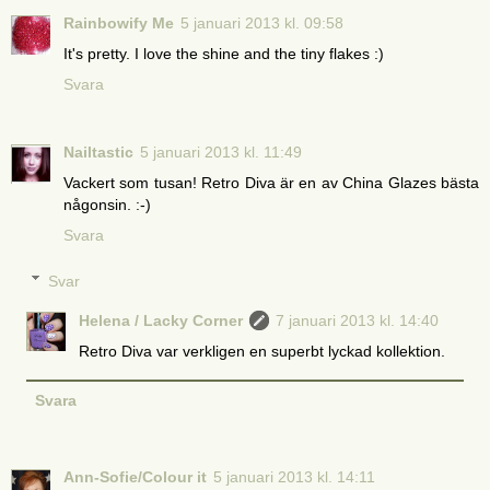
Rainbowify Me
5 januari 2013 kl. 09:58
It's pretty. I love the shine and the tiny flakes :)
Svara
Nailtastic
5 januari 2013 kl. 11:49
Vackert som tusan! Retro Diva är en av China Glazes bästa
någonsin. :-)
Svara
Svar
Helena / Lacky Corner
7 januari 2013 kl. 14:40
Retro Diva var verkligen en superbt lyckad kollektion.
Svara
Ann-Sofie/Colour it
5 januari 2013 kl. 14:11