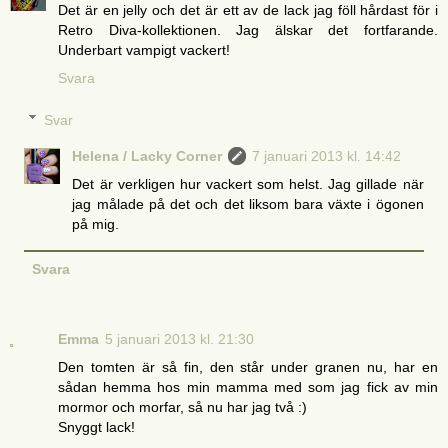
Det är en jelly och det är ett av de lack jag föll hårdast för i
Retro Diva-kollektionen. Jag älskar det fortfarande.
Underbart vampigt vackert!
Svara
Svar
Helena / Lacky Corner
7 januari 2013 kl. 14:42
Det är verkligen hur vackert som helst. Jag gillade när
jag målade på det och det liksom bara växte i ögonen
på mig.
Svara
Emma
5 januari 2013 kl. 21:30
Den tomten är så fin, den står under granen nu, har en
sådan hemma hos min mamma med som jag fick av min
mormor och morfar, så nu har jag två :)
Snyggt lack!