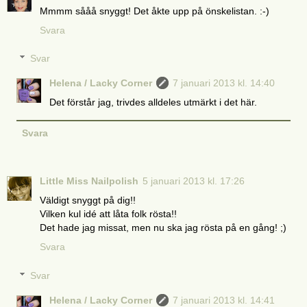
Mmmm sååå snyggt! Det åkte upp på önskelistan. :-)
Svara
Svar
Helena / Lacky Corner
7 januari 2013 kl. 14:40
Det förstår jag, trivdes alldeles utmärkt i det här.
Svara
Little Miss Nailpolish
5 januari 2013 kl. 17:26
Väldigt snyggt på dig!!
Vilken kul idé att låta folk rösta!!
Det hade jag missat, men nu ska jag rösta på en gång! ;)
Svara
Svar
Helena / Lacky Corner
7 januari 2013 kl. 14:41