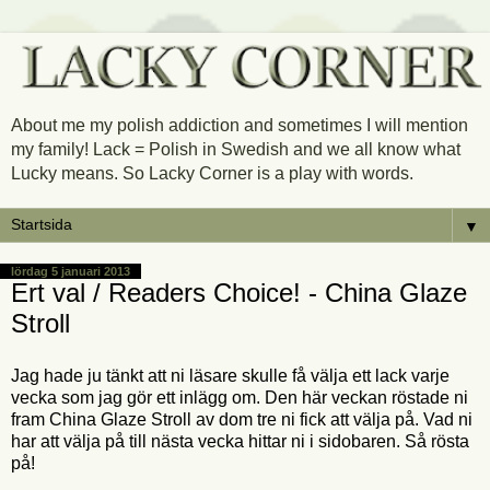
About me my polish addiction and sometimes I will mention
my family! Lack = Polish in Swedish and we all know what
Lucky means. So Lacky Corner is a play with words.
▼
lördag 5 januari 2013
Ert val / Readers Choice! - China Glaze
Stroll
Jag hade ju tänkt att ni läsare skulle få välja ett lack varje
vecka som jag gör ett inlägg om. Den här veckan röstade ni
fram China Glaze Stroll av dom tre ni fick att välja på. Vad ni
har att välja på till nästa vecka hittar ni i sidobaren. Så rösta
på!