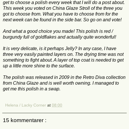
get
to choose
a polish
every week
that I will
do
a post about
.
This week
you
voted
on
China
Glaze
Stroll
of the three
you
got
to choose from.
What you have
to choose
from for the
next
week
can be found
in the side
bar.
So
go on and vote
!
And what a
good choice
you made
!
This
polish
is red
/
burgundy
full of
goldflakes
and actually
quite wonderful
!
It is very
delicate
,
is it perhaps
Jelly
?
In any case
, I have
three
very easily
painted
layers on
.
The drying time
was not
something to
fight about.
A layer
of
top coat is
needed to get
up a little
more shine
to
the surface.
The polish
was released in 2009
in the
Retro
Diva
collection
from
China
Glaze and
is well worth
owning.
I managed to
get me this polish in a swap.
Helena / Lacky Corner
at
08:00
15 kommentarer :