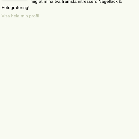
mig åt mina två främsta intressen: Nagellack &
Fotografering!
Visa hela min profil