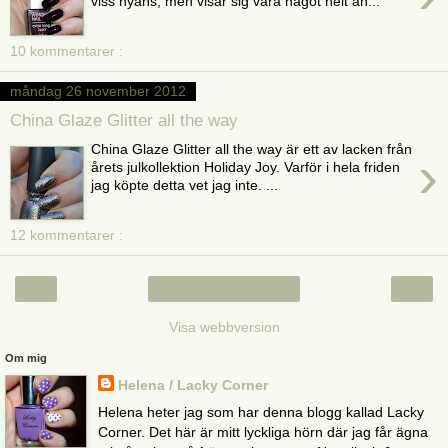
viss nyans, men visar sig vara något helt an...
10 kommentarer :
måndag 26 november 2012
China Glaze Glitter all the way
China Glaze Glitter all the way är ett av lacken från
›
årets julkollektion Holiday Joy. Varför i hela friden
jag köpte detta vet jag inte. ...
12 kommentarer :
‹
›
Startsida
Visa webbversion
Om mig
Helena / Lacky Corner
Helena heter jag som har denna blogg kallad Lacky
Corner. Det här är mitt lyckliga hörn där jag får ägna