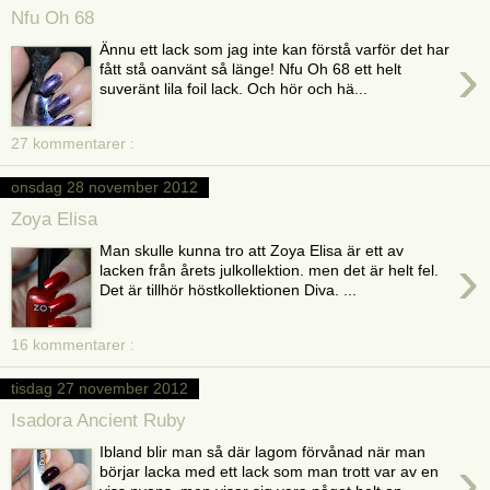
Nfu Oh 68
Ännu ett lack som jag inte kan förstå varför det har
›
fått stå oanvänt så länge! Nfu Oh 68 ett helt
suveränt lila foil lack. Och hör och hä...
27 kommentarer :
onsdag 28 november 2012
Zoya Elisa
Man skulle kunna tro att Zoya Elisa är ett av
›
lacken från årets julkollektion. men det är helt fel.
Det är tillhör höstkollektionen Diva. ...
16 kommentarer :
tisdag 27 november 2012
Isadora Ancient Ruby
Ibland blir man så där lagom förvånad när man
›
börjar lacka med ett lack som man trott var av en