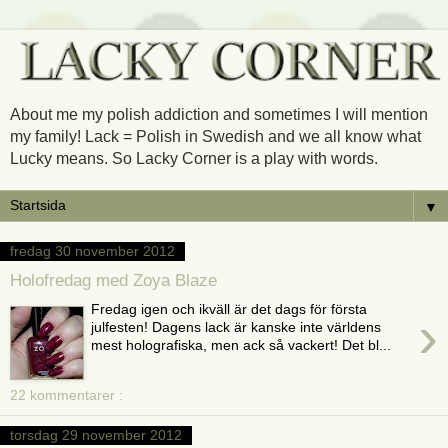
About me my polish addiction and sometimes I will mention
my family! Lack = Polish in Swedish and we all know what
Lucky means. So Lacky Corner is a play with words.
▼
fredag 30 november 2012
Holofredag med Zoya Blaze
Fredag igen och ikväll är det dags för första
›
julfesten! Dagens lack är kanske inte världens
mest holografiska, men ack så vackert! Det bl...
22 kommentarer :
torsdag 29 november 2012