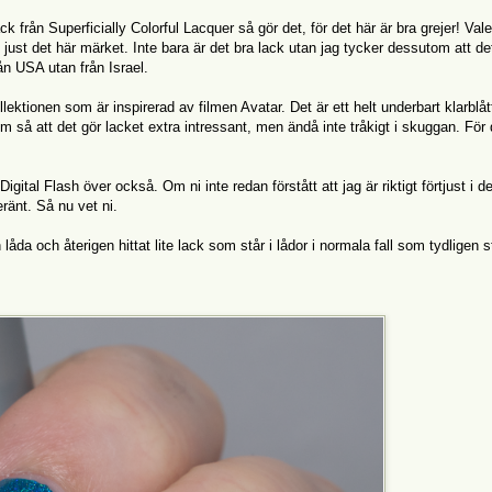
ck från Superficially Colorful Lacquer så gör det, för det här är bra grejer! Val
just det här märket. Inte bara är det bra lack utan jag tycker dessutom att de
n USA utan från Israel.
ektionen som är inspirerad av filmen Avatar. Det är ett helt underbart klarblåt
 så att det gör lacket extra intressant, men ändå inte tråkigt i skuggan. För 
gital Flash över också. Om ni inte redan förstått att jag är riktigt förtjust i d
eränt. Så nu vet ni.
låda och återigen hittat lite lack som står i lådor i normala fall som tydligen 