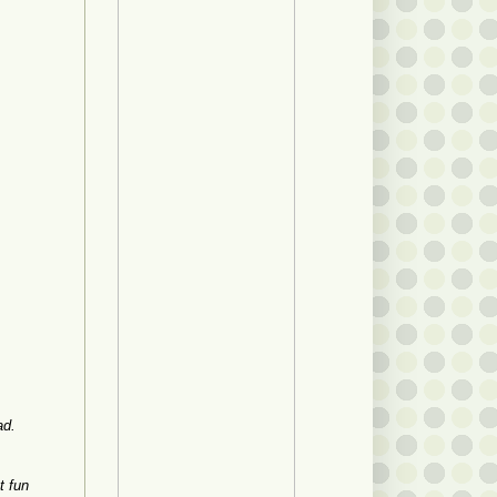
ad.
t fun