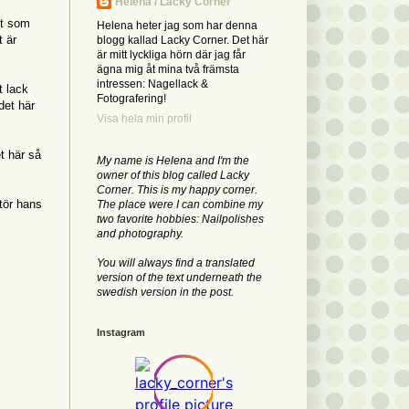
Helena / Lacky Corner
et som
Helena heter jag som har denna
t är
blogg kallad Lacky Corner. Det här
är mitt lyckliga hörn där jag får
ägna mig åt mina två främsta
intressen: Nagellack &
t lack
Fotografering!
det här
Visa hela min profil
et här så
My name is Helena and I'm the
owner of this blog called Lacky
Corner. This is my happy corner.
stör hans
The place were I can combine my
two favorite hobbies: Nailpolishes
and photography.
You will always find a translated
version of the text underneath the
swedish version in the post.
Instagram