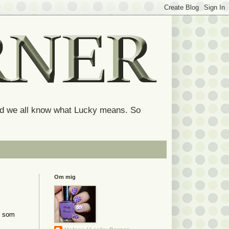
and we all know what Lucky means. So
Om mig
lt som