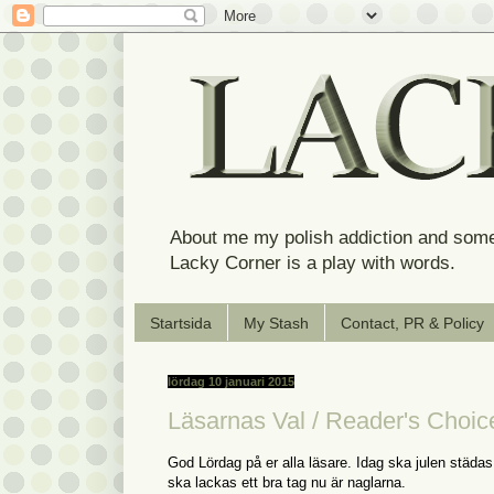
About me my polish addiction and some
Lacky Corner is a play with words.
Startsida
My Stash
Contact, PR & Policy
lördag 10 januari 2015
Läsarnas Val / Reader's Choice
God Lördag på er alla läsare. Idag ska julen städas
ska lackas ett bra tag nu är naglarna.