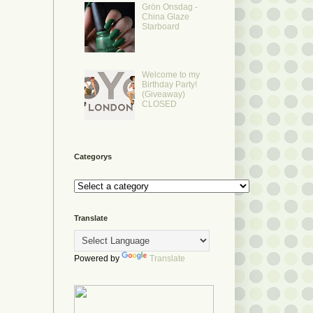
Grön Onsdag -
China Glaze
Starboard
Welcome to my
Birthday Party!
(Giveaway)
CLOSED
Categorys
Translate
Powered by
Translate