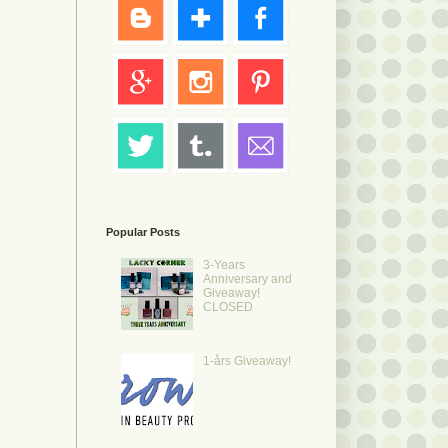
Popular Posts
3-Years
Anniversary and
Giveaway!
CLOSED
1-års Giveaway!