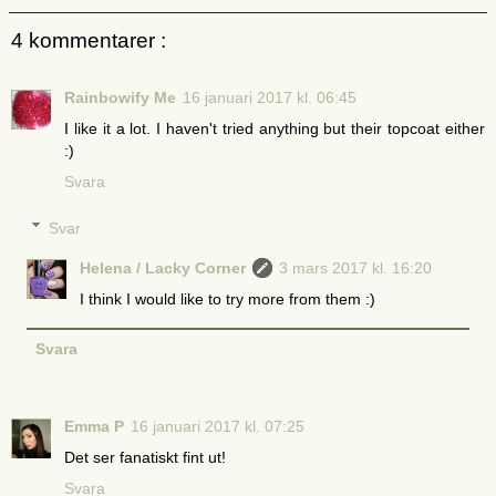
4 kommentarer :
Rainbowify Me
16 januari 2017 kl. 06:45
I like it a lot. I haven't tried anything but their topcoat either
:)
Svara
Svar
Helena / Lacky Corner
3 mars 2017 kl. 16:20
I think I would like to try more from them :)
Svara
Emma P
16 januari 2017 kl. 07:25
Det ser fanatiskt fint ut!
Svara