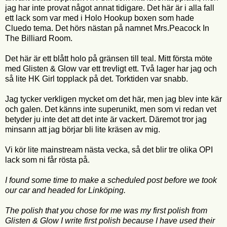
jag har inte provat något annat tidigare. Det här är i alla fall
ett lack som var med i Holo Hookup boxen som hade
Cluedo tema. Det hörs nästan på namnet Mrs.Peacock In
The Billiard Room.
Det här är ett blått holo på gränsen till teal. Mitt första möte
med Glisten & Glow var ett trevligt ett. Två lager har jag och
så lite HK Girl topplack på det. Torktiden var snabb.
Jag tycker verkligen mycket om det här, men jag blev inte kär
och galen. Det känns inte superunikt, men som vi redan vet
betyder ju inte det att det inte är vackert. Däremot tror jag
minsann att jag börjar bli lite kräsen av mig.
Vi kör lite mainstream nästa vecka, så det blir tre olika OPI
lack som ni får rösta på.
I found some time to make a scheduled post before we took
our car and headed for Linköping.
The polish that you chose for me was my first polish from
Glisten & Glow I write first polish because I have used their