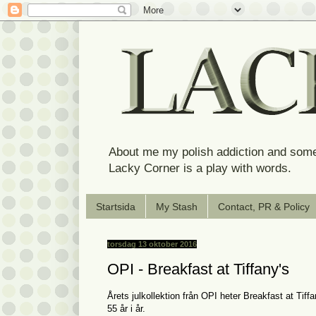
About me my polish addiction and some
Lacky Corner is a play with words.
Startsida
My Stash
Contact, PR & Policy
torsdag 13 oktober 2016
OPI - Breakfast at Tiffany's
Årets julkollektion från OPI heter Breakfast at Tiff
55 år i år.