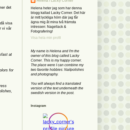
Helena / Lacky Corner
mer det
Helena heter jag som har denna
blogg kallad Lacky Corner. Det här
är mitt lyckliga hörn där jag får
ägna mig åt mina två främsta
ndå visa
intressen: Nagellack &
r vi vår
Fotografering!
Visa hela min profil
My name is Helena and I'm the
kfast at
owner of this blog called Lacky
Corner. This is my happy corner.
The place were I can combine my
two favorite hobbies: Nailpolishes
olors for
and photography.
You will always find a translated
press
version of the text underneath the
olishes,
swedish version in the post.
Instagram