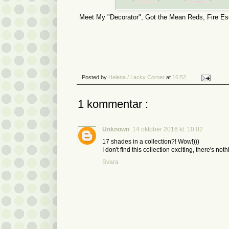
Meet My "Decorator", Got the Mean Reds, Fire Esc
Posted by
Helena / Lacky Corner
at
16:52
1 kommentar :
Unknown
14 oktober 2016 kl. 10:02
17 shades in a collection?! Wow!)))
I don't find this collection exciting, there's
Svara