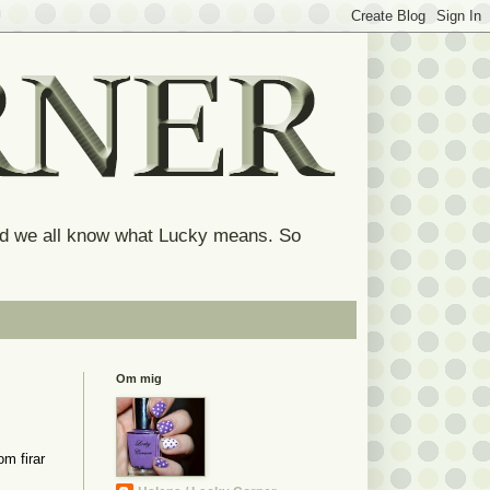
and we all know what Lucky means. So
Om mig
om firar