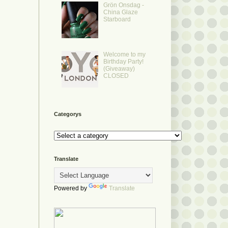
Grön Onsdag -
China Glaze
Starboard
Welcome to my
Birthday Party!
(Giveaway)
CLOSED
Categorys
Translate
Powered by
Translate