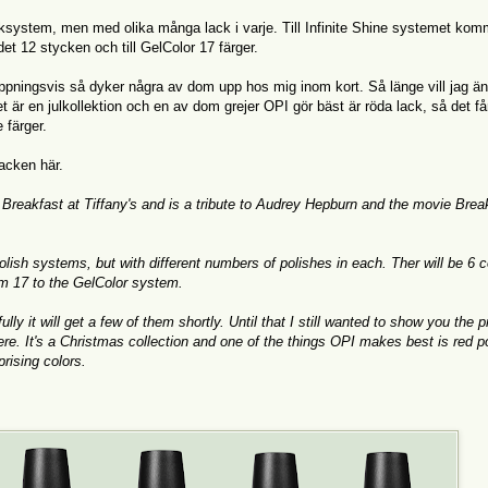
cksystem, men med olika många lack i varje. Till Infinite Shine systemet kom
det 12 stycken och till GelColor 17 färger.
hoppningsvis så dyker några av dom upp hos mig inom kort. Så länge vill jag ä
Det är en julkollektion och en av dom grejer OPI gör bäst är röda lack, så det få
färger.
acken här.
 Breakfast at Tiffany's and is a tribute to Audrey Hepburn and the movie Brea
polish systems, but with different numbers of polishes in each. Ther will be 6 c
em 17 to the GelColor system.
lly it will get a few of them shortly. Until that I still wanted to show you the 
re. It's a Christmas collection and one of the things OPI makes best is red p
prising colors.