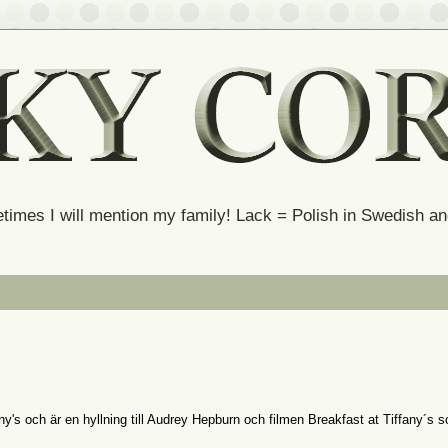
times I will mention my family! Lack = Polish in Swedish 
any's och är en hyllning till Audrey Hepburn och filmen Breakfast at Tiffany´s s