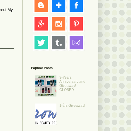
thout My
Popular Posts
3-Years
Anniversary and
Giveaway!
CLOSED
1-års Giveaway!