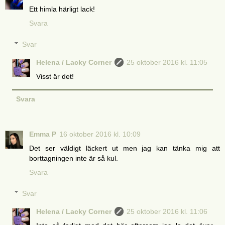
Ett himla härligt lack!
Svara
Svar
Helena / Lacky Corner
25 oktober 2016 kl. 11:05
Visst är det!
Svara
Emma P
16 oktober 2016 kl. 10:09
Det ser väldigt läckert ut men jag kan tänka mig att
borttagningen inte är så kul.
Svara
Svar
Helena / Lacky Corner
25 oktober 2016 kl. 11:06