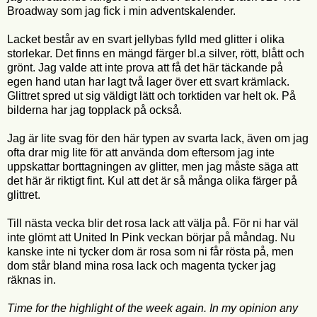
Broadway som jag fick i min adventskalender.
Lacket består av en svart jellybas fylld med glitter i olika
storlekar. Det finns en mängd färger bl.a silver, rött, blått och
grönt. Jag valde att inte prova att få det här täckande på
egen hand utan har lagt två lager över ett svart krämlack.
Glittret spred ut sig väldigt lätt och torktiden var helt ok. På
bilderna har jag topplack på också.
Jag är lite svag för den här typen av svarta lack, även om jag
ofta drar mig lite för att använda dom eftersom jag inte
uppskattar borttagningen av glitter, men jag måste säga att
det här är riktigt fint. Kul att det är så många olika färger på
glittret.
Till nästa vecka blir det rosa lack att välja på. För ni har väl
inte glömt att United In Pink veckan börjar på måndag. Nu
kanske inte ni tycker dom är rosa som ni får rösta på, men
dom står bland mina rosa lack och magenta tycker jag
räknas in.
Time for the highlight of the week again. In my opinion any