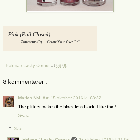
Pink (Poll Closed)
Comments
(0)
Create Your Own Poll
Helena / Lacky Corner
at
08:00
8 kommentarer :
Marias Nail Art
15 oktober 2016 kl. 08:32
The glitters makes the black less black, I like that!
Svara
Svar
Helena / Lacky Corner
25 oktober 2016 kl. 11:05