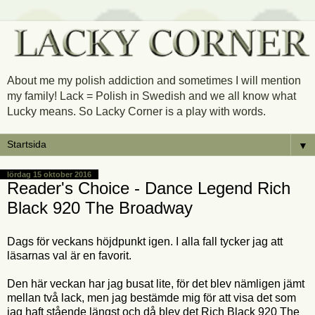
About me my polish addiction and sometimes I will mention
my family! Lack = Polish in Swedish and we all know what
Lucky means. So Lacky Corner is a play with words.
▼
lördag 15 oktober 2016
Reader's Choice - Dance Legend Rich
Black 920 The Broadway
Dags för veckans höjdpunkt igen. I alla fall tycker jag att
läsarnas val är en favorit.
Den här veckan har jag busat lite, för det blev nämligen jämt
mellan två lack, men jag bestämde mig för att visa det som
jag haft stående längst och då blev det Rich Black 920 The