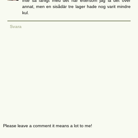
Inte så farligt med det här eftersom jag la det över
annat, men en sisådär tre lager hade nog varit mindre
kul.
Svara
Please leave a comment it means a lot to me!