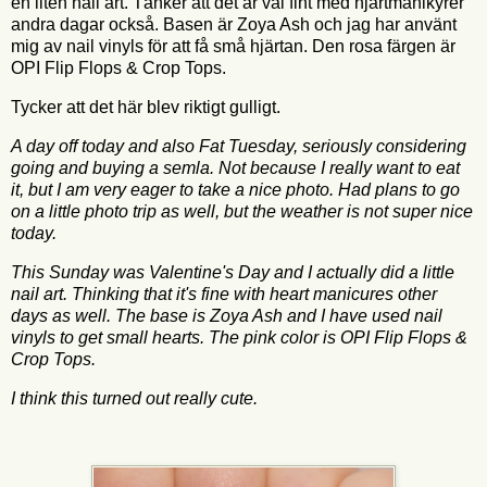
en liten nail art. Tänker att det är väl fint med hjärtmanikyrer
andra dagar också. Basen är Zoya Ash och jag har använt
mig av nail vinyls för att få små hjärtan. Den rosa färgen är
OPI Flip Flops & Crop Tops.
Tycker att det här blev riktigt gulligt.
A day off today and also Fat Tuesday, seriously considering
going and buying a semla. Not because I really want to eat
it, but I am very eager to take a nice photo. Had plans to go
on a little photo trip as well, but the weather is not super nice
today.
This Sunday was Valentine's Day and I actually did a little
nail art. Thinking that it's fine with heart manicures other
days as well. The base is Zoya Ash and I have used nail
vinyls to get small hearts. The pink color is OPI Flip Flops &
Crop Tops.
I think this turned out really cute.