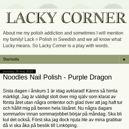
About me my polish addiction and sometimes I will mention
my family! Lack = Polish in Swedish and we all know what
Lucky means. So Lacky Corner is a play with words.
▼
onsdag 29 maj 2019
Noodles Nail Polish - Purple Dragon
Sista dagen i årskurs 1 är idag avklarad! Känns så himla
märkligt. Jag är väldigt stolt över mig själv som klarat av
första året utan några omtentor och glad över att jag haft tur
och hållit mig på benen hela läsåret. Nu några dagars
sommarlov innan sommarjobbet börjar på måndag. Ska bli
kul det också. Först ska jag dock njuta lite av mina grabbar
då vi ska åka på besök till Linköping.