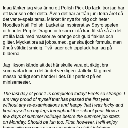
Idag tänker jag visa ännu ett Polish Pick Up lack, tror jag har
ett kvar sen efter detta. Även det här är från juni förra året då
det var tv-spels tema. Märket är nytt för mig och heter
Noodles Nail Polish. Lacket är inspirerat av Spyro spelen
och heter Purple Dragon och som ni då kan förstå så är det
ett lila lack med massor av orange och guld flakies och
glitter. Mycket bra att jobba med, ganska tjock formula, men
ändå väldigt smidig. Två lager och topplack har jag på
bilderna.
Jag liksom kände att det här skulle vara ett riktigt bra
sommarlack och det är det verkligen. Jättefin färg med
massa härligt som händer i det. Blir perfekt på en
minisemester.
The last day of year 1 is completed today! Feels so strange. I
am very proud of myself that has passed the first year
without any re-examinations and happy that I was lucky and
kept myself on my legs throughout the school year. Now a
few days of summer holidays before the summer job starts
on Monday. Should be fun too. First, however, I will enjoy
being with my sons as we are going to visit Linköping.