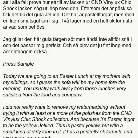
att i alla fall prova hur ett till av lacken ur CND Vinylux Chic
Shock lacken såg ut ihop med den. Eftersom det är påsk så
fick det bli det gula Jellied. Det här är pastellfärgat, men med
en liten smutsgul ton i sig. Två lager med en helt ok formula
är vad som behövs.
Jag gillar den här gula färgen söt men ändå inte alltför snäll
och det passar mig perfekt. Och så blev det ju fint ihop med
accentnageln också.
Press Sample
Today we are going to an Easter Lunch at my mothers with
my siblings, so I guess the sofa will be my home fore the
evening. You usually walk away from those lunches very
satisfied from the food and company.
I did not really want to remove my watermarbling without
trying it with at least one more of the polishes from the CND
Vinylux Chic Shock collection. And because it's Easter, it got
to be the yellow Jellied. This is pastel yellow, but with a
small kind of dirty tone in it. It has a perfectly ok formula and
two layers are enough.