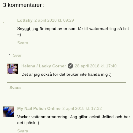
3 kommentarer :
Lottsky
2 april 2018 kl. 09:29
Snyggt, jag är impad av er som får till watermarbling så fint.
=)
Svara
Svar
Helena / Lacky Corner
28 april 2018 kl. 17:40
Det är jag också för det brukar inte hända mig :)
Svara
My Nail Polish Online
2 april 2018 kl. 17:32
Vacker vattenmarmorering! Jag gillar också Jellied och bar
det i påsk :)
Svara