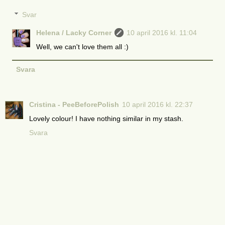
Svar
Helena / Lacky Corner
10 april 2016 kl. 11:04
Well, we can't love them all :)
Svara
Cristina - PeeBeforePolish
10 april 2016 kl. 22:37
Lovely colour! I have nothing similar in my stash.
Svara