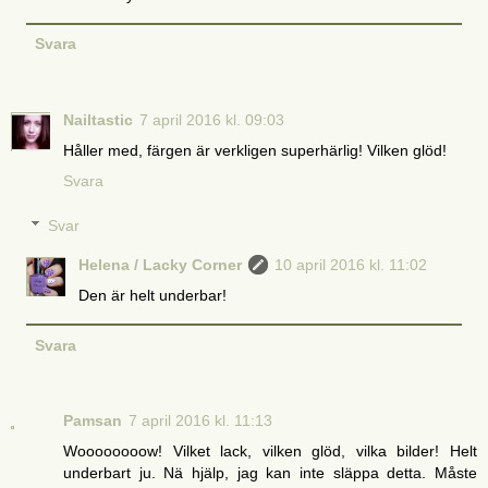
Svara
Nailtastic
7 april 2016 kl. 09:03
Håller med, färgen är verkligen superhärlig! Vilken glöd!
Svara
Svar
Helena / Lacky Corner
10 april 2016 kl. 11:02
Den är helt underbar!
Svara
Pamsan
7 april 2016 kl. 11:13
Woooooooow! Vilket lack, vilken glöd, vilka bilder! Helt
underbart ju. Nä hjälp, jag kan inte släppa detta. Måste