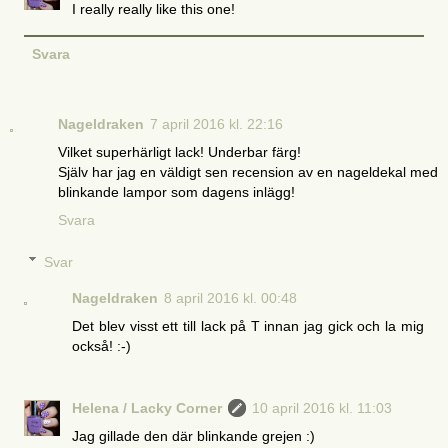
I really really like this one!
Svara
Nageldraken
7 april 2016 kl. 22:16
Vilket superhärligt lack! Underbar färg!
Själv har jag en väldigt sen recension av en nageldekal med
blinkande lampor som dagens inlägg!
Svara
Svar
Nageldraken
8 april 2016 kl. 00:48
Det blev visst ett till lack på T innan jag gick och la mig
också! :-)
Helena / Lacky Corner
10 april 2016 kl. 11:03
Jag gillade den där blinkande grejen :)