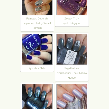
Pamsan: Deborah
Zoya - Tru -
Lippmann–Today Was A
opalix.blogg.se
Fairytale
Light Your Nails!
Nageldraken:
Nerdlacquer The Shadow
House