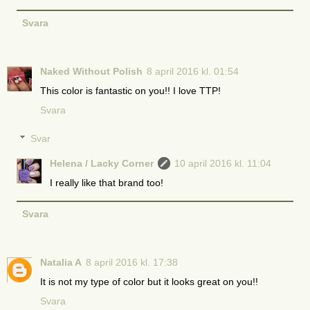
Svara
Naked Without Polish
8 april 2016 kl. 01:54
This color is fantastic on you!! I love TTP!
Svara
Svar
Helena / Lacky Corner
10 april 2016 kl. 11:04
I really like that brand too!
Svara
Natalia A
8 april 2016 kl. 17:38
It is not my type of color but it looks great on you!!
Svara