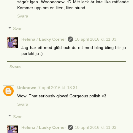
säga't igen. Wooooooow! :D Mitt lack är inte lika rafflande.
Kommer upp om en liten, liten stund.
Svara
Svar
Helena / Lacky Corner
10 april 2016 kl. 11:03
Jag har ett med glöd och du ett med bling bling blir ju
perfekt ju :)
Svara
Unknown
7 april 2016 kl. 18:31
Wow! That seriously glows! Gorgeous polish <3
Svara
Svar
Helena / Lacky Corner
10 april 2016 kl. 11:03