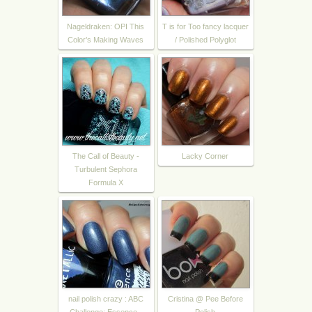
Nageldraken: OPI This
T is for Too fancy lacquer
Color’s Making Waves
/ Polished Polyglot
The Call of Beauty -
Lacky Corner
Turbulent Sephora
Formula X
nail polish crazy : ABC
Cristina @ Pee Before
Challenge: Essence -
Polish