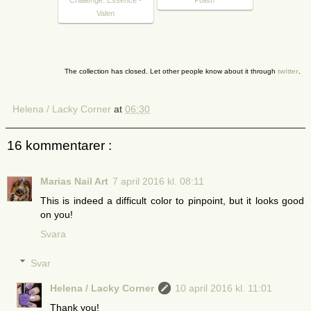
Valen
The collection has closed. Let other people know about it through
twitter
.
Helena / Lacky Corner
at
06:30
16 kommentarer :
Marias Nail Art
7 april 2016 kl. 08:11
This is indeed a difficult color to pinpoint, but it looks good
on you!
Svara
Svar
Helena / Lacky Corner
10 april 2016 kl. 11:01
Thank you!